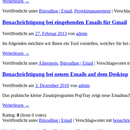
Weiterlesen
→
Veröffentlicht unter
Büroalltag | Email
,
Projektmanagement
|
Verschla
Benachrichtigung bei eingehenden Emails für Gmail
Veröffentlicht am
27. Februar 2013
von
admin
Im folgenden möchten wir Ihnen ein Tool vorstellen, welches Sie be
Weiterlesen
→
Veröffentlicht unter
Allgemein
,
Büroalltag | Email
|
Verschlagwortet m
Benachrichtigung bei neuen Emails auf dem Desktop
Veröffentlicht am
3. Dezember 2010
von
admin
Das praktische kleine Zusatzprogramm PopTray zeigt neue Emailnach
Weiterlesen
→
Rating:
0
(from 0 votes)
Veröffentlicht unter
Büroalltag | Email
|
Verschlagwortet mit
benachri