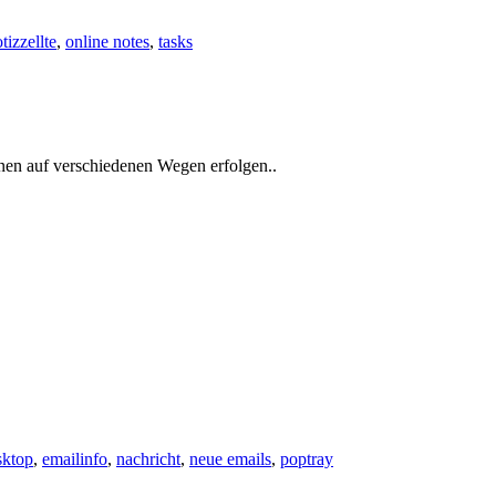
tizzellte
,
online notes
,
tasks
nen auf verschiedenen Wegen erfolgen..
sktop
,
emailinfo
,
nachricht
,
neue emails
,
poptray