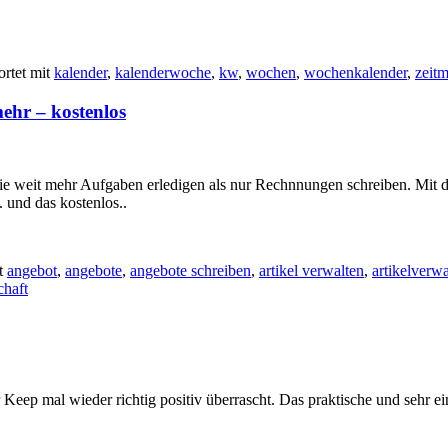
rtet mit
kalender
,
kalenderwoche
,
kw
,
wochen
,
wochenkalender
,
zeit
hr – kostenlos
e weit mehr Aufgaben erledigen als nur Rechnnungen schreiben. Mit d
 und das kostenlos..
t
angebot
,
angebote
,
angebote schreiben
,
artikel verwalten
,
artikelverw
chaft
Keep mal wieder richtig positiv überrascht. Das praktische und sehr ei