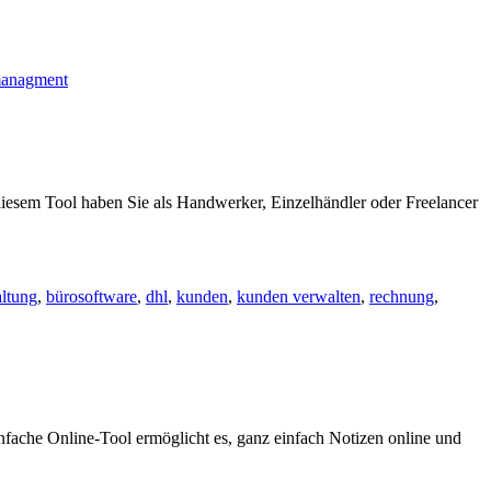
managment
iesem Tool haben Sie als Handwerker, Einzelhändler oder Freelancer
altung
,
bürosoftware
,
dhl
,
kunden
,
kunden verwalten
,
rechnung
,
nfache Online-Tool ermöglicht es, ganz einfach Notizen online und