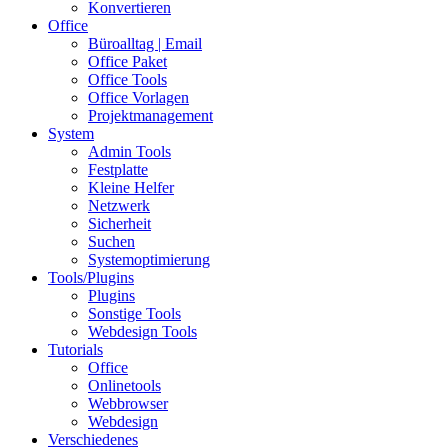
Konvertieren
Office
Büroalltag | Email
Office Paket
Office Tools
Office Vorlagen
Projektmanagement
System
Admin Tools
Festplatte
Kleine Helfer
Netzwerk
Sicherheit
Suchen
Systemoptimierung
Tools/Plugins
Plugins
Sonstige Tools
Webdesign Tools
Tutorials
Office
Onlinetools
Webbrowser
Webdesign
Verschiedenes