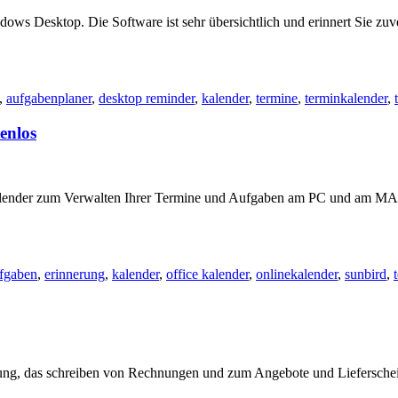
ws Desktop. Die Software ist sehr übersichtlich und erinnert Sie zuve
,
aufgabenplaner
,
desktop reminder
,
kalender
,
termine
,
terminkalender
,
enlos
er Kalender zum Verwalten Ihrer Termine und Aufgaben am PC und am 
fgaben
,
erinnerung
,
kalender
,
office kalender
,
onlinekalender
,
sunbird
,
ung, das schreiben von Rechnungen und zum Angebote und Lieferschein