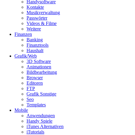
Handysoftware
Kontakte
Musikverwaltung
Passwörter
Videos & Filme
Weitere
Finanzen
Banking
Finanztools
Haushalt
Grafik/Web
3D Software
Animationen
Bildbearbeitung
Browser
Editoren
FTP
Grafik Sonstige
Seo
Templates
Mobile
Anwendungen
Handy Spiele
iTunes Alternativen
iTutorials