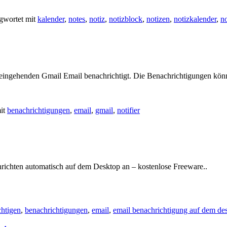
gwortet mit
kalender
,
notes
,
notiz
,
notizblock
,
notizen
,
notizkalender
,
no
i eingehenden Gmail Email benachrichtigt. Die Benachrichtigungen kön
it
benachrichtigungen
,
email
,
gmail
,
notifier
richten automatisch auf dem Desktop an – kostenlose Freeware..
chtigen
,
benachrichtigungen
,
email
,
email benachrichtigung auf dem de