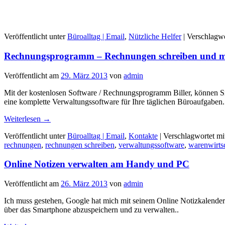
Veröffentlicht unter
Büroalltag | Email
,
Nützliche Helfer
|
Verschlagwo
Rechnungsprogramm – Rechnungen schreiben und me
Veröffentlicht am
29. März 2013
von
admin
Mit der kostenlosen Software / Rechnungsprogramm Biller, können Si
eine komplette Verwaltungssoftware für Ihre täglichen Büroaufgaben..
Weiterlesen
→
Veröffentlicht unter
Büroalltag | Email
,
Kontakte
|
Verschlagwortet mi
rechnungen
,
rechnungen schreiben
,
verwaltungssoftware
,
warenwirts
Online Notizen verwalten am Handy und PC
Veröffentlicht am
26. März 2013
von
admin
Ich muss gestehen, Google hat mich mit seinem Online Notizkalender 
über das Smartphone abzuspeichern und zu verwalten..