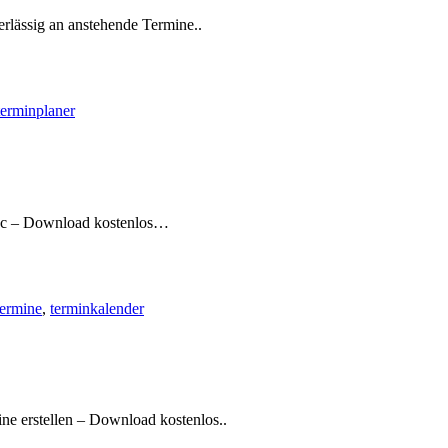
rlässig an anstehende Termine..
terminplaner
MAc – Download kostenlos…
termine
,
terminkalender
e erstellen – Download kostenlos..