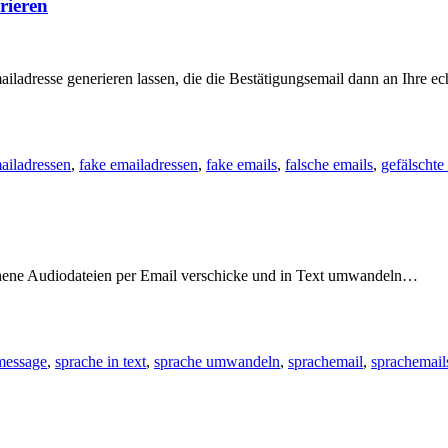
rieren
adresse generieren lassen, die die Bestätigungsemail dann an Ihre echt
ailadressen
,
fake emailadressen
,
fake emails
,
falsche emails
,
gefälschte
ochene Audiodateien per Email verschicke und in Text umwandeln…
message
,
sprache in text
,
sprache umwandeln
,
sprachemail
,
sprachemail