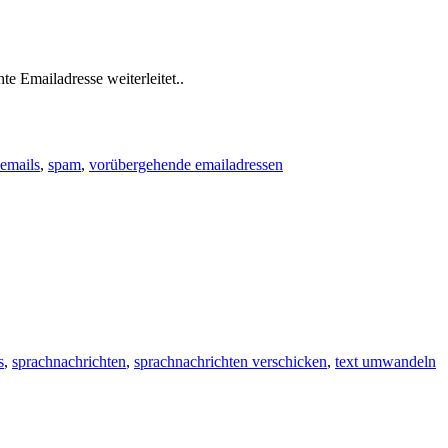
e Emailadresse weiterleitet..
 emails
,
spam
,
vorübergehende emailadressen
s
,
sprachnachrichten
,
sprachnachrichten verschicken
,
text umwandeln