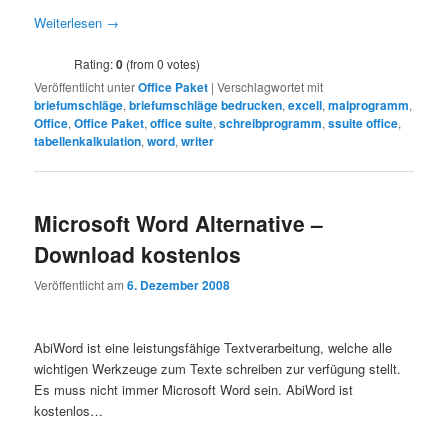
Weiterlesen
→
Rating:
0
(from 0 votes)
Veröffentlicht unter
Office Paket
|
Verschlagwortet mit
briefumschläge
,
briefumschläge bedrucken
,
excell
,
malprogramm
,
Office
,
Office Paket
,
office suite
,
schreibprogramm
,
ssuite office
,
tabellenkalkulation
,
word
,
writer
Microsoft Word Alternative –
Download kostenlos
Veröffentlicht am
6. Dezember 2008
AbiWord ist eine leistungsfähige Textverarbeitung, welche alle
wichtigen Werkzeuge zum Texte schreiben zur verfügung stellt.
Es muss nicht immer Microsoft Word sein. AbiWord ist
kostenlos…