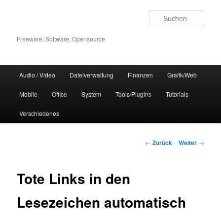
Zum
Inhalt
Such
wechseln
Freeware, Software, Opensource
Hauptmenü
Audio / Video
Dateiverwaltung
Finanzen
Grafik/Web
Mobile
Office
System
Tools/Plugins
Tutorials
Verschiedenes
Beitrags-
←
Zurück
Weiter
→
Navigation
Tote Links in den
Lesezeichen automatisch