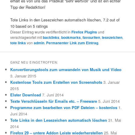
erhält es von uns das Prädikat “sehr wertvoll” und ist ein echter
Tipp der Redatktion!
Tote Links in den Lesezeichen automatisch löschen
,
7.2
out of
10
based on
5
ratings
Dieser Eintrag wurde veröffentlicht in
Firefox Plugins
und
verschlagwortet mit
backlinks
,
bookmarks
,
favouriten
,
lesezeichen
,
tote links
von
admin
.
Permanenter Link zum Eintrag
.
GANZ NEU EINGETROFFEN:
Konvertierungstools zum umwandeln von Musik und Video
3. Januar 2015
Kostenlose Tools zum Erstellen von Screenshots
3. Januar
2015
Elster Download
7. Juni 2014
Texte Verschlüsseln für Emails etc. – Freeware
5. Juni 2014
Programme zum bearbeiten von PDF Dateien – kostenlos
1.
Juni 2014
Tote Links in den Lesezeichen automatisch löschen
31. Mai
2014
Firefox 29 – untere Addon Leiste wiederherstellen
25. Mai