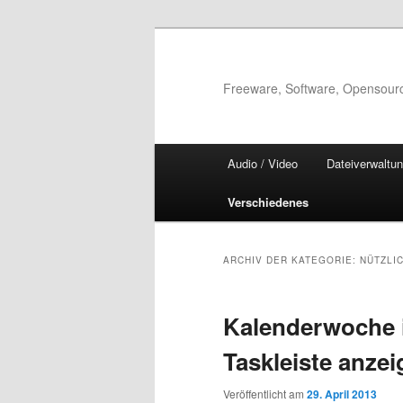
Zum
Zum
Inhalt
sekundären
wechseln
Inhalt
Freeware, Software, Opensour
wechseln
Hauptmenü
Audio / Video
Dateiverwaltu
Verschiedenes
ARCHIV DER KATEGORIE:
NÜTZLI
Kalenderwoche 
Taskleiste anze
Veröffentlicht am
29. April 2013