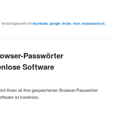
|
Verschlagwortet mit
facebook
,
google
,
letzte
,
msn
,
mylastsearch
,
rowser-Passwörter
enlose Software
rd Ihnen all Ihre gespeicherten Browser-Passwörter
ftware ist kostenlos.