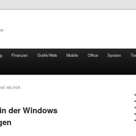
ce
ng
Finanzen
Grafik/Web
Mobile
Office
System
To
CHE HELFER
in der Windows
igen