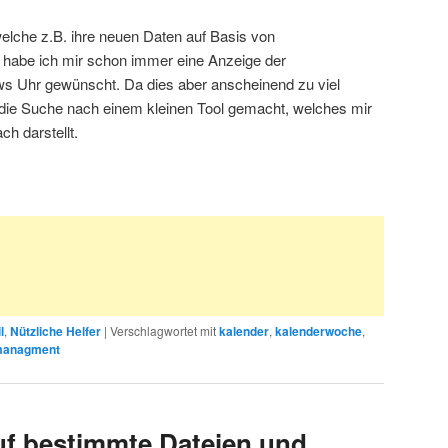
welche z.B. ihre neuen Daten auf Basis von
 habe ich mir schon immer eine Anzeige der
s Uhr gewünscht. Da dies aber anscheinend zu viel
f die Suche nach einem kleinen Tool gemacht, welches mir
h darstellt.
l
,
Nützliche Helfer
|
Verschlagwortet mit
kalender
,
kalenderwoche
,
managment
auf bestimmte Dateien und