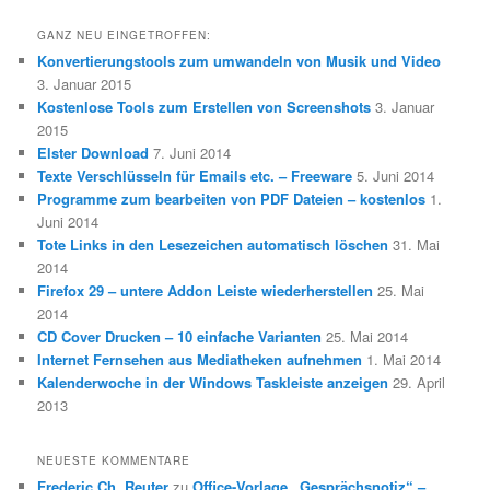
GANZ NEU EINGETROFFEN:
Konvertierungstools zum umwandeln von Musik und Video
3. Januar 2015
Kostenlose Tools zum Erstellen von Screenshots
3. Januar
2015
Elster Download
7. Juni 2014
Texte Verschlüsseln für Emails etc. – Freeware
5. Juni 2014
Programme zum bearbeiten von PDF Dateien – kostenlos
1.
Juni 2014
Tote Links in den Lesezeichen automatisch löschen
31. Mai
2014
Firefox 29 – untere Addon Leiste wiederherstellen
25. Mai
2014
CD Cover Drucken – 10 einfache Varianten
25. Mai 2014
Internet Fernsehen aus Mediatheken aufnehmen
1. Mai 2014
Kalenderwoche in der Windows Taskleiste anzeigen
29. April
2013
NEUESTE KOMMENTARE
Frederic Ch. Reuter
zu
Office-Vorlage „Gesprächsnotiz“ –