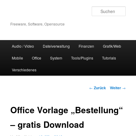
Zum
Inhalt
Such
wechseln
Freeware, Software, Opensource
Hauptmenü
Audio / Video
Dateiverwaltung
Finanzen
Grafik/Web
Mobile
Office
System
Tools/Plugins
Tutorials
Verschiedenes
Beitrags-
←
Zurück
Weiter
→
Navigation
Office Vorlage „Bestellung“
– gratis Download