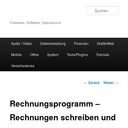
Zum
Inhalt
Such
wechseln
Freeware, Software, Opensource
Hauptmenü
Audio / Video
Dateiverwaltung
Finanzen
Grafik/Web
Mobile
Office
System
Tools/Plugins
Tutorials
Verschiedenes
Beitrags-
←
Zurück
Weiter
→
Navigation
Rechnungsprogramm –
Rechnungen schreiben und