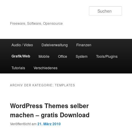
Zum
Zum
Inhalt
sekundären
Such
wechseln
Inhalt
wechseln
Freeware, Software, Opensource
Hauptmenü
Audio / Video
Dateiverwaltung
Finanzen
Grafik/Web
Mobile
Office
System
Tools/Plugins
Tutorials
Verschiedenes
ARCHIV DER KATEGORIE:
TEMPLATES
WordPress Themes selber
machen – gratis Download
Veröffentlicht am
21. März 2010