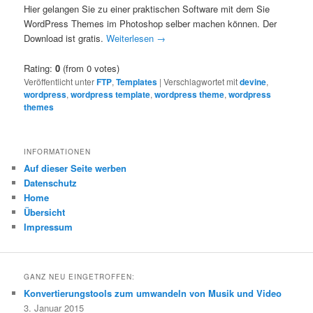
Hier gelangen Sie zu einer praktischen Software mit dem Sie
WordPress Themes im Photoshop selber machen können. Der
Download ist gratis.
Weiterlesen
→
Rating:
0
(from 0 votes)
Veröffentlicht unter
FTP
,
Templates
|
Verschlagwortet mit
devine
,
wordpress
,
wordpress template
,
wordpress theme
,
wordpress
themes
INFORMATIONEN
Auf dieser Seite werben
Datenschutz
Home
Übersicht
Impressum
GANZ NEU EINGETROFFEN:
Konvertierungstools zum umwandeln von Musik und Video
3. Januar 2015