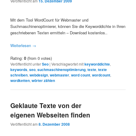
Veröffentlicht am
15. Dezember 2009
Mit dem Tool WordCount für Webmaster und
Suchmaschinenoptimierer, können Sie die Keyworddichte in Ihren
geschriebenen Texten ermitteln – Download kostenlos..
Weiterlesen
→
Rating:
0
(from 0 votes)
Veröffentlicht unter
Seo
|
Verschlagwortet mit
keyworddichte
,
keywords
,
seo
,
suchmaschinenoptimierung
,
texte
,
texte
schreiben
,
webdesign
,
webmaster
,
word count
,
wordcount
,
wordketten
,
wörter zählen
Geklaute Texte von der
eigenen Webseiten finden
Veröffentlicht am
8. Dezember 2008