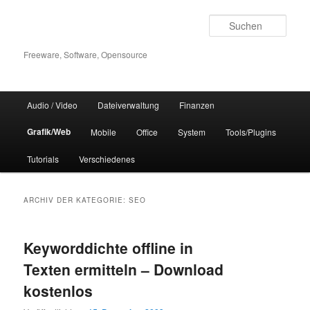
Zum
Zum
Inhalt
sekundären
Such
wechseln
Inhalt
wechseln
Freeware, Software, Opensource
Hauptmenü
Audio / Video
Dateiverwaltung
Finanzen
Grafik/Web
Mobile
Office
System
Tools/Plugins
Tutorials
Verschiedenes
ARCHIV DER KATEGORIE:
SEO
Keyworddichte offline in
Texten ermitteln – Download
kostenlos