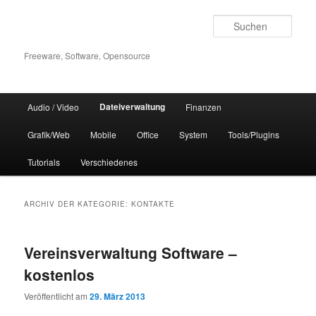
Zum
Zum
Inhalt
sekundären
Such
wechseln
Inhalt
wechseln
Freeware, Software, Opensource
Hauptmenü
Dateiverwaltung
Audio / Video
Finanzen
Grafik/Web
Mobile
Office
System
Tools/Plugins
Tutorials
Verschiedenes
ARCHIV DER KATEGORIE:
KONTAKTE
Vereinsverwaltung Software –
kostenlos
Veröffentlicht am
29. März 2013