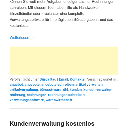
können Sie weit mehr Aufgaben erledigen als nur Rechnnungen
schreiben. Mit diesem Tool haben Sie als Handwerker,
Einzelhändler oder Freelancer eine komplette
Verwaltungssoftware für Ihre täglichen Büroaufgaben.. und das
kostenlos..
Weiterlesen
→
Veröffentlicht unter
Büroalltag | Email
,
Kontakte
|
Verschlagwortet mit
angebot
,
angebote
,
angebote schreiben
,
artikel verwalten
,
artikelverwaltung
,
bürosoftware
,
dhl
,
kunden
,
kunden verwalten
,
rechnung
,
rechnungen
,
rechnungen schreiben
,
verwaltungssoftware
,
warenwirtschaft
Kundenverwaltung kostenlos