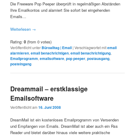
Die Freeware Pop Peeper überprüft in regelmäßigen Abständen
Ihre Emailkontos und alamiert Sie sofort bei eingehenden
Emails…
Weiterlesen
→
Rating:
0
(from 0 votes)
Veröffentlicht unter
Büroalltag | Email
|
Verschlagwortet mit
email
alarmieren
,
email benachrichtigen
,
email benachrichtigung
,
Emailprogramm
,
emailsoftware
,
pop peeper
,
postausgang
,
posteingang
Dreammail – erstklassige
Emailsoftware
Veröffentlicht am
16. Juni 2008
DreamMail ist ein kostenloses Emailprogramm von Versenden
und Empfangen von Emails. DreamMail ist aber auch ein Rss
Reader und bietet darüber hinaus viele weitere praktische