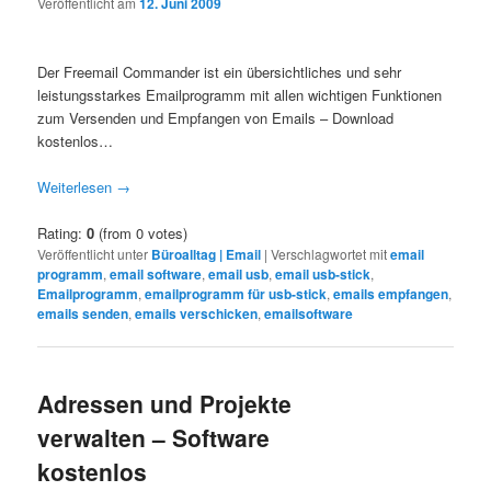
Veröffentlicht am
12. Juni 2009
Der Freemail Commander ist ein übersichtliches und sehr
leistungsstarkes Emailprogramm mit allen wichtigen Funktionen
zum Versenden und Empfangen von Emails – Download
kostenlos…
Weiterlesen
→
Rating:
0
(from 0 votes)
Veröffentlicht unter
Büroalltag | Email
|
Verschlagwortet mit
email
programm
,
email software
,
email usb
,
email usb-stick
,
Emailprogramm
,
emailprogramm für usb-stick
,
emails empfangen
,
emails senden
,
emails verschicken
,
emailsoftware
Adressen und Projekte
verwalten – Software
kostenlos