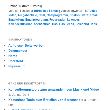
Rating:
0
(from 0 votes)
Veröffentlicht unter
Büroalltag | Email
|
Verschlagwortet mit
Audio /
Video
,
Aufgabenliste
,
Chat
,
Chatprogramm
,
Chatsoftware
,
email
,
Emailclient
,
Emailprogramm
,
Feedreader
,
kalender
,
Kalenderfunktion
,
opensource
,
Rss
,
Rss Feeds
,
Spicebird
,
Tabs
INFORMATIONEN
Auf dieser Seite werben
Datenschutz
Home
Übersicht
Impressum
GANZ NEU EINGETROFFEN:
Konvertierungstools zum umwandeln von Musik und Video
3. Januar 2015
Kostenlose Tools zum Erstellen von Screenshots
3. Januar
2015
Elster Download
7. Juni 2014