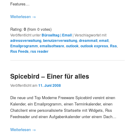
Features…
Weiterlesen
→
Rating:
0
(from 0 votes)
Veröffentlicht unter
Büroalltag | Email
|
Verschlagwortet mit
adressverwaltung
,
benutzerverwaltung
,
dreammail
,
email
,
Emailprogramm
,
emailsoftware
,
outlook
,
outlook express
,
Rss
,
Rss Feeds
,
rss reader
Spicebird – Einer für alles
Veröffentlicht am
11. Juni 2008
Die neue und Top Moderne Freeware Spicebird vereint einen
Kalender, ein Emailprogramm, einen Terminkalender, einen
Chatclient eine personalisierte Startseite mit Widgets, Rss
Feedreader und einen Aufgabenkalender unter einem Dach…
Weiterlesen
→