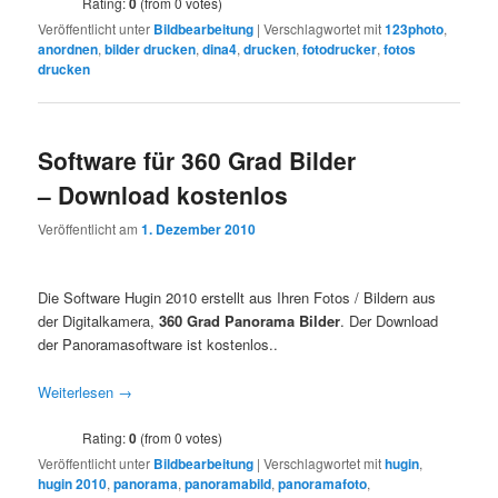
Rating:
0
(from 0 votes)
Veröffentlicht unter
Bildbearbeitung
|
Verschlagwortet mit
123photo
,
anordnen
,
bilder drucken
,
dina4
,
drucken
,
fotodrucker
,
fotos
drucken
Software für 360 Grad Bilder
– Download kostenlos
Veröffentlicht am
1. Dezember 2010
Die Software Hugin 2010 erstellt aus Ihren Fotos / Bildern aus
der Digitalkamera,
360 Grad Panorama Bilder
. Der Download
der Panoramasoftware ist kostenlos..
Weiterlesen
→
Rating:
0
(from 0 votes)
Veröffentlicht unter
Bildbearbeitung
|
Verschlagwortet mit
hugin
,
hugin 2010
,
panorama
,
panoramabild
,
panoramafoto
,