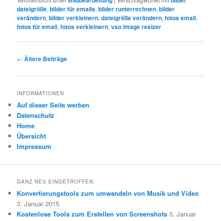
Bildbearbeitung
bilder
dateigröße
,
bilder für emails
,
bilder runterrechnen
,
bilder
verändern
,
bilder verkleinern
,
dateigröße verändern
,
fotos email
,
fotos für email
,
fotos verkleinern
,
vso image resizer
Beitrags-
←
Ältere Beiträge
Navigation
INFORMATIONEN
Auf dieser Seite werben
Datenschutz
Home
Übersicht
Impressum
GANZ NEU EINGETROFFEN:
Konvertierungstools zum umwandeln von Musik und Video
3. Januar 2015
Kostenlose Tools zum Erstellen von Screenshots
3. Januar