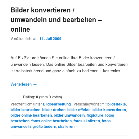
Bilder konvertieren /
umwandeln und bearbeiten –
online
Veröffentlicht am
11. Juli 2009
Auf FixPicture können Sie online Ihre Bilder konvertieren /
umwandeln lassen. Das online Bilder bearbeiten und konvertieren
ist selbsterklärend und ganz einfach zu bedienen – kostenlos..
Weiterlesen
→
Rating:
0
(from 0 votes)
Veröffentlicht unter
Bildbearbeitung
|
Verschlagwortet mit
bildeffekte
,
bilder bearbeiten
,
bilder drehen
,
bilder effekte
,
bilder konvertieren
,
bilder online bearbeiten
,
bilder umwandeln
,
fixpicture
,
fotos
bearbeiten
,
fotos online bearbeiten
,
fotos skalieren
,
fotos
umwandeln
,
größe ändern
,
skalieren