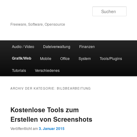
Zum
Zum
Inhalt
sekundären
Such
wechseln
Inhalt
wechseln
Freeware, Software, Opensource
Hauptmenü
Audio / Video
Dateiverwaltung
Finanzen
Grafik/Web
Mobile
Office
System
Tools/Plugins
Tutorials
Verschiedenes
ARCHIV DER KATEGORIE:
BILDBEARBEITUNG
Kostenlose Tools zum
Erstellen von Screenshots
Veröffentlicht am
3. Januar 2015