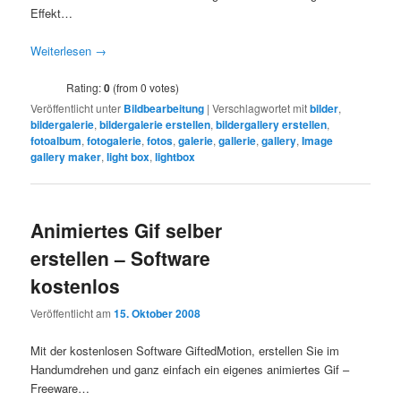
Effekt…
Weiterlesen
→
Rating:
0
(from 0 votes)
Veröffentlicht unter
Bildbearbeitung
|
Verschlagwortet mit
bilder
,
bildergalerie
,
bildergalerie erstellen
,
bildergallery erstellen
,
fotoalbum
,
fotogalerie
,
fotos
,
galerie
,
gallerie
,
gallery
,
Image
gallery maker
,
light box
,
lightbox
Animiertes Gif selber
erstellen – Software
kostenlos
Veröffentlicht am
15. Oktober 2008
Mit der kostenlosen Software GiftedMotion, erstellen Sie im
Handumdrehen und ganz einfach ein eigenes animiertes Gif –
Freeware…