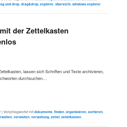
rag und drop
,
drag&drop
,
explorer
,
übersicht
,
windows explorer
mit der Zettelkasten
enlos
ettelkasten, lassen sich Schriften und Texte archivieren,
Stichworten durchsuchen…
r
|
Verschlagwortet mit
dokumente
,
finden
,
organisieren
,
sortieren
,
erwalten
,
verwalten
,
verwaltung
,
zettel
,
zettelkasten