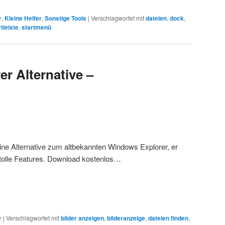
r
,
Kleine Helfer
,
Sonstige Tools
|
Verschlagwortet mit
dateien
,
dock
,
rtleiste
,
startmenü
r Alternative –
eine Alternative zum altbekannten Windows Explorer, er
tolle Features. Download kostenlos…
r
|
Verschlagwortet mit
bilder anzeigen
,
bilderanzeige
,
dateien finden
,