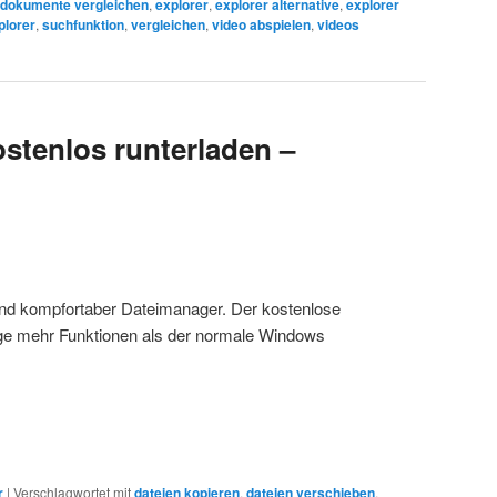
dokumente vergleichen
,
explorer
,
explorer alternative
,
explorer
plorer
,
suchfunktion
,
vergleichen
,
video abspielen
,
videos
stenlos runterladen –
r und kompfortaber Dateimanager. Der kostenlose
ge mehr Funktionen als der normale Windows
r
|
Verschlagwortet mit
dateien kopieren
,
dateien verschieben
,