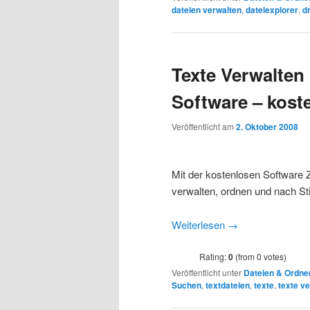
dateien verwalten
,
dateiexplorer
,
d
Texte Verwalten 
Software – kost
Veröffentlicht am
2. Oktober 2008
Mit der kostenlosen Software Z
verwalten, ordnen und nach 
Weiterlesen
→
Rating:
0
(from 0 votes)
Veröffentlicht unter
Dateien & Ordne
Suchen
,
textdateien
,
texte
,
texte v