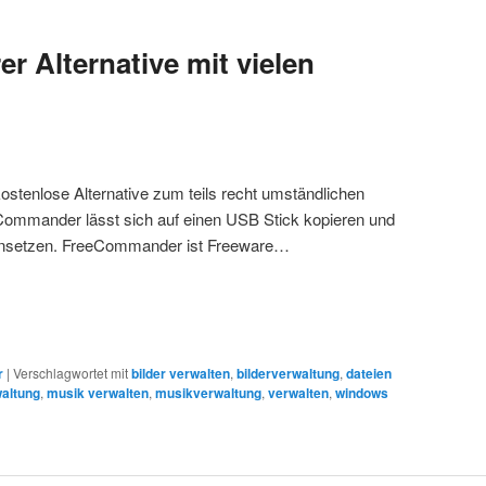
r Alternative mit vielen
stenlose Alternative zum teils recht umständlichen
Commander lässt sich auf einen USB Stick kopieren und
insetzen. FreeCommander ist Freeware…
r
|
Verschlagwortet mit
bilder verwalten
,
bilderverwaltung
,
dateien
altung
,
musik verwalten
,
musikverwaltung
,
verwalten
,
windows