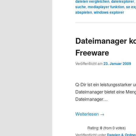
dateien vergleichen
,
dateiexplorer
,
suche
,
mediaplayer funktion
,
se ex
abspielen
,
windows explorer
Dateimanager ko
Freeware
Veröffentlicht am
23. Januar 2009
Q-Dir ist ein leistungsstarke
Dateimanager bietet eine Men
Dateimanager…
Weiterlesen
→
Rating:
0
(from 0 votes)
Veröffentlicht unter
Dateien & Ordne