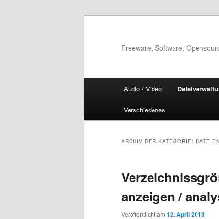
Zum
Zum
Inhalt
sekundären
wechseln
Inhalt
Freeware, Software, Opensour
wechseln
Hauptmenü
Audio / Video
Dateiverwalt
Verschiedenes
ARCHIV DER KATEGORIE:
DATEIE
Verzeichnissgrö
anzeigen / analy
Veröffentlicht am
12. April 2013