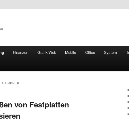
ce
ung
Finanzen
Grafik/Web
Mobile
Office
System
T
N & ORDNER
ßen von Festplatten
sieren