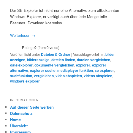
Der SE-Explorer ist nicht nur eine Alternative zum altbekannten
Windows Explorer, er verfügt auch über jede Menge tolle
Features. Download kostenlos…
Weiterlesen
→
Rating:
0
(from 0 votes)
Veröffentlicht unter
Dateien & Ordner
|
Verschlagwortet mit
bilder
anzeigen
,
bilderanzeige
,
dateien finden
,
dateien vergleichen
,
dateiexplorer
,
dokumente vergleichen
,
explorer
,
explorer
alternative
,
explorer suche
,
mediaplayer funktion
,
se explorer
,
suchfunktion
,
vergleichen
,
video abspielen
,
videos abspielen
,
windows explorer
INFORMATIONEN
Auf dieser Seite werben
Datenschutz
Home
Übersicht
Impressum