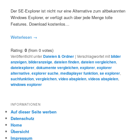
Der SE-Explorer ist nicht nur eine Alternative zum altbekannten
Windows Explorer, er verfügt auch über jede Menge tolle
Features. Download kostenlos…
Weiterlesen
→
Rating:
0
(from 0 votes)
Veröffentlicht unter
Dateien & Ordner
|
Verschlagwortet mit
bilder
anzeigen
,
bilderanzeige
,
dateien finden
,
dateien vergleichen
,
dateiexplorer
,
dokumente vergleichen
,
explorer
,
explorer
alternative
,
explorer suche
,
mediaplayer funktion
,
se explorer
,
suchfunktion
,
vergleichen
,
video abspielen
,
videos abspielen
,
windows explorer
INFORMATIONEN
Auf dieser Seite werben
Datenschutz
Home
Übersicht
Impressum