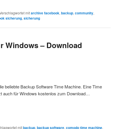
Verschlagwortet mit
archive facebook
,
backup
,
community
,
ook sicherung
,
sicherung
ür Windows – Download
die beliebte Backup Software Time Machine. Eine Time
jetzt auch für Windows kostenlos zum Download…
hlagwortet mit
backup
,
backup software
,
comodo time machine
,