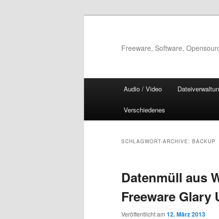
Zum
Zum
Inhalt
sekundären
wechseln
Inhalt
Freeware, Software, Opensour
wechseln
Hauptmenü
Audio / Video
Dateiverwaltu
Verschiedenes
SCHLAGWORT-ARCHIVE:
BACKUP
Datenmüll aus 
Freeware Glary U
Veröffentlicht am
12. März 2013