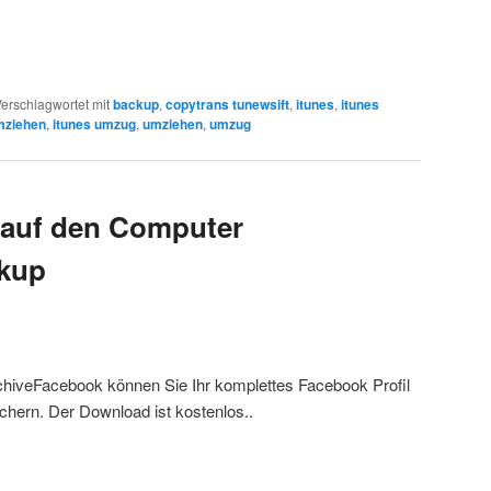
erschlagwortet mit
backup
,
copytrans tunewsift
,
itunes
,
itunes
mziehen
,
itunes umzug
,
umziehen
,
umzug
 auf den Computer
ckup
rchiveFacebook können Sie Ihr komplettes Facebook Profil
ichern. Der Download ist kostenlos..