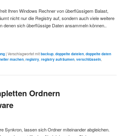
efreit Ihren Windows Rechner von überflüssigem Balast,
umt nicht nur die Registry auf, sondern auch viele weitere
in denen sich überflüssige Daten ansammeln können..
ung
|
Verschlagwortet mit
backup
,
doppelte dateien
,
doppelte daten
neller machen
,
registry
,
registry aufräumen
,
verschlüsseln
,
pletten Ordnern
ware
are Synkron, lassen sich Ordner miteinander abgleichen.