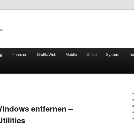
ce
ng
Finanzen
Grafik/Web
Mobile
Office
System
To
Windows entfernen –
tilities