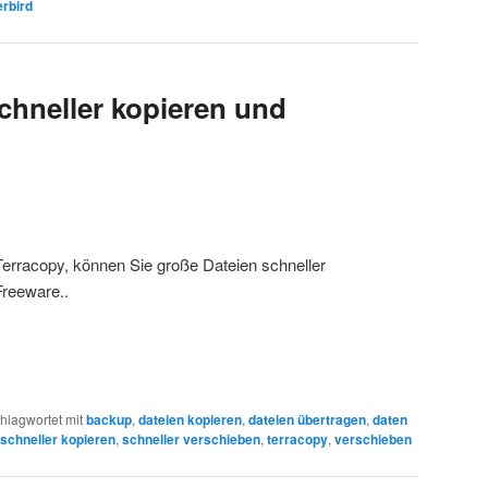
rbird
chneller kopieren und
Terracopy, können Sie große Dateien schneller
Freeware..
hlagwortet mit
backup
,
dateien kopieren
,
dateien übertragen
,
daten
schneller kopieren
,
schneller verschieben
,
terracopy
,
verschieben