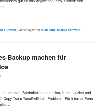
 besonders gut für das Abgleichen, bzw. Sichern von
um.
en & Ordner
|
Verschlagwortet mit
backup
,
backup software
,
tes Backup machen für
los
0
it normalen Bordmitteln zu erstellen, ist kompliziert und
it Copy Trans TuneSwift kein Problem – Für Internet-Echo
enlos…