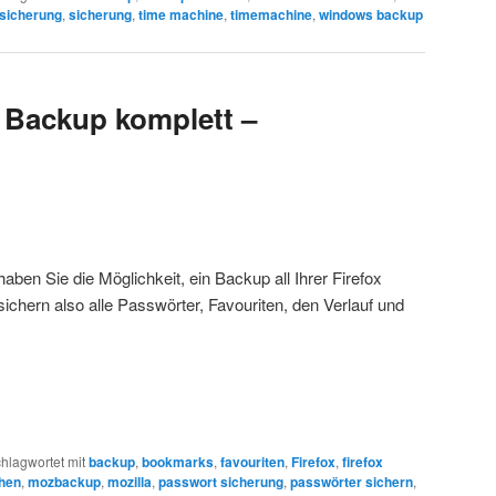
sicherung
,
sicherung
,
time machine
,
timemachine
,
windows backup
/ Backup komplett –
en Sie die Möglichkeit, ein Backup all Ihrer Firefox
ichern also alle Passwörter, Favouriten, den Verlauf und
hlagwortet mit
backup
,
bookmarks
,
favouriten
,
Firefox
,
firefox
chen
,
mozbackup
,
mozilla
,
passwort sicherung
,
passwörter sichern
,