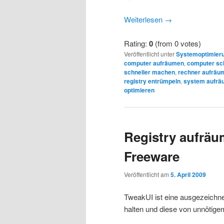
Weiterlesen
→
Rating:
0
(from 0 votes)
Veröffentlicht unter
Systemoptimier
computer aufräumen
,
computer sc
schneller machen
,
rechner aufräu
registry entrümpeln
,
system aufrä
optimieren
Registry aufräu
Freeware
Veröffentlicht am
5. April 2009
TweakUI ist eine ausgezeichne
halten und diese von unnötigem