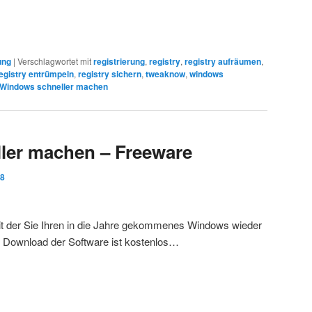
ung
|
Verschlagwortet mit
registrierung
,
registry
,
registry aufräumen
,
egistry entrümpeln
,
registry sichern
,
tweaknow
,
windows
Windows schneller machen
ler machen – Freeware
08
it der Sie Ihren in die Jahre gekommenes Windows wieder
 Download der Software ist kostenlos…