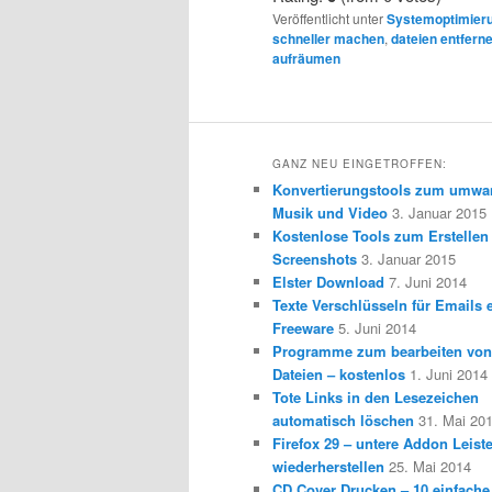
Veröffentlicht unter
Systemoptimier
schneller machen
,
dateien entfern
aufräumen
GANZ NEU EINGETROFFEN:
Konvertierungstools zum umwa
Musik und Video
3. Januar 2015
Kostenlose Tools zum Erstellen
Screenshots
3. Januar 2015
Elster Download
7. Juni 2014
Texte Verschlüsseln für Emails e
Freeware
5. Juni 2014
Programme zum bearbeiten vo
Dateien – kostenlos
1. Juni 2014
Tote Links in den Lesezeichen
automatisch löschen
31. Mai 20
Firefox 29 – untere Addon Leist
wiederherstellen
25. Mai 2014
CD Cover Drucken – 10 einfache