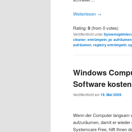
Weiterlesen
→
Rating:
0
(from 0 votes)
Veröffentlicht unter
Systemoptimier
cleaner
,
entrümpeln
,
pc aufräumen
aufräumen
,
registry entrümpeln
,
s
Windows Compu
Software kosten
Veröffentlicht am
19. Mai 2009
Wenn der Computer langsam wir
aufzuräumen, damit er wieder 
Systemcare Free, hilft Ihnen d