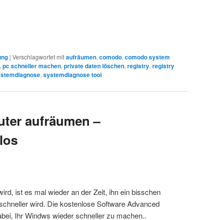
ung
|
Verschlagwortet mit
aufräumen
,
comodo
,
comodo system
,
pc schneller machen
,
private daten löschen
,
registry
,
registry
ystemdiagnose
,
systemdiagnose tool
ter aufräumen –
los
d, ist es mal wieder an der Zeit, ihn ein bisschen
schneller wird. Die kostenlose Software Advanced
abei, Ihr Windws wieder schneller zu machen..