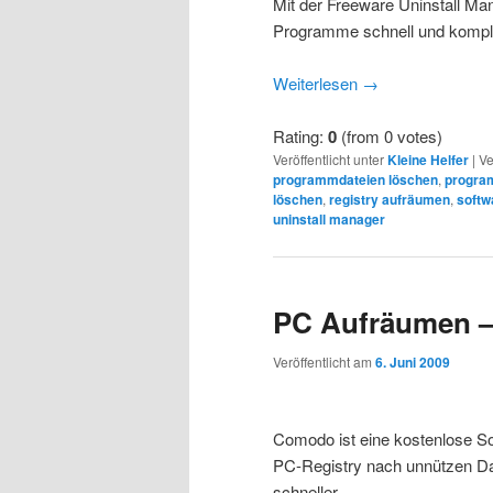
Mit der Freeware Uninstall Ma
Programme schnell und komple
Weiterlesen
→
Rating:
0
(from 0 votes)
Veröffentlicht unter
Kleine Helfer
|
Ve
programmdateien löschen
,
progra
löschen
,
registry aufräumen
,
softw
uninstall manager
PC Aufräumen –
Veröffentlicht am
6. Juni 2009
Comodo ist eine kostenlose S
PC-Registry nach unnützen Dat
schneller…