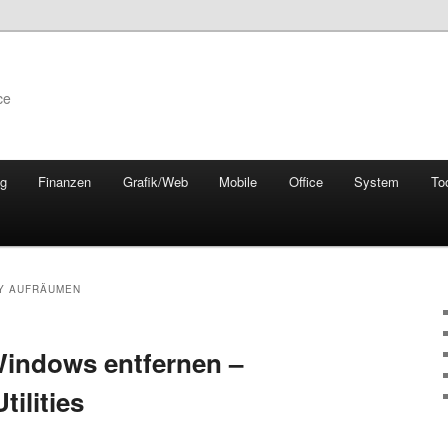
ce
ng
Finanzen
Grafik/Web
Mobile
Office
System
To
Y AUFRÄUMEN
Windows entfernen –
tilities