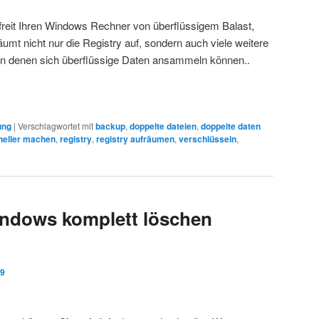
efreit Ihren Windows Rechner von überflüssigem Balast,
umt nicht nur die Registry auf, sondern auch viele weitere
in denen sich überflüssige Daten ansammeln können..
ung
|
Verschlagwortet mit
backup
,
doppelte dateien
,
doppelte daten
neller machen
,
registry
,
registry aufräumen
,
verschlüsseln
,
ndows komplett löschen
09