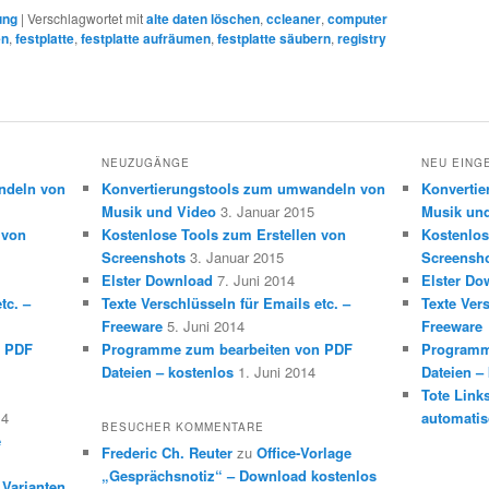
ung
|
Verschlagwortet mit
alte daten löschen
,
ccleaner
,
computer
en
,
festplatte
,
festplatte aufräumen
,
festplatte säubern
,
registry
NEUZUGÄNGE
NEU EING
ndeln von
Konvertierungstools zum umwandeln von
Konverti
Musik und Video
3. Januar 2015
Musik un
 von
Kostenlose Tools zum Erstellen von
Kostenlos
Screenshots
3. Januar 2015
Screensh
Elster Download
7. Juni 2014
Elster Do
tc. –
Texte Verschlüsseln für Emails etc. –
Texte Vers
Freeware
5. Juni 2014
Freeware
n PDF
Programme zum bearbeiten von PDF
Programm
Dateien – kostenlos
1. Juni 2014
Dateien –
Tote Link
14
automatis
BESUCHER KOMMENTARE
e
Frederic Ch. Reuter
zu
Office-Vorlage
„Gesprächsnotiz“ – Download kostenlos
 Varianten