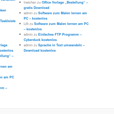
Ineichen
zu
Office Vorlage „Bestellung“ –
gratis Download
eken
admin
zu
Software zum Malen lernen am
PC – kostenlos
Taskleiste
Lilli
zu
Software zum Malen lernen am PC
– kostenlos
admin
zu
Einfaches FTP Programm –
Cyberduck kostenlos
rlage
admin
zu
Sprache in Text umwandeln –
ostenlos
Download kostenlos
ellung“ –
ernen am
en am PC
mm –