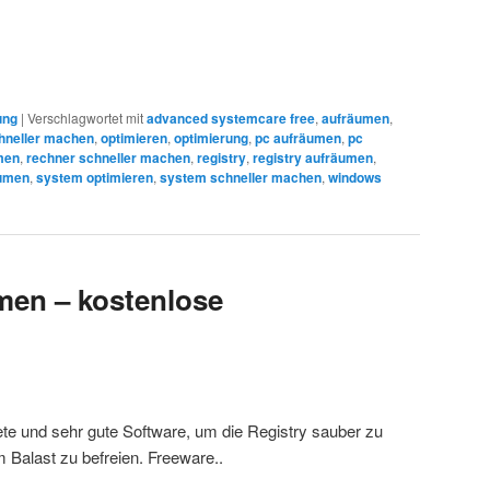
ung
|
Verschlagwortet mit
advanced systemcare free
,
aufräumen
,
hneller machen
,
optimieren
,
optimierung
,
pc aufräumen
,
pc
men
,
rechner schneller machen
,
registry
,
registry aufräumen
,
umen
,
system optimieren
,
system schneller machen
,
windows
men – kostenlose
te und sehr gute Software, um die Registry sauber zu
 Balast zu befreien. Freeware..