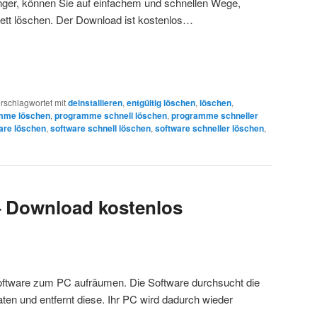
nger, können Sie auf einfachem und schnellen Wege,
tt löschen. Der Download ist kostenlos…
rschlagwortet mit
deinstallieren
,
entgültig löschen
,
löschen
,
mme löschen
,
programme schnell löschen
,
programme schneller
are löschen
,
software schnell löschen
,
software schneller löschen
,
 Download kostenlos
oftware zum PC aufräumen. Die Software durchsucht die
en und entfernt diese. Ihr PC wird dadurch wieder