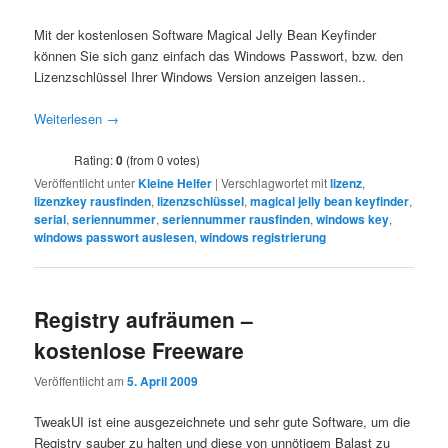
Mit der kostenlosen Software Magical Jelly Bean Keyfinder
können Sie sich ganz einfach das Windows Passwort, bzw. den
Lizenzschlüssel Ihrer Windows Version anzeigen lassen..
Weiterlesen
→
Rating:
0
(from 0 votes)
Veröffentlicht unter
Kleine Helfer
|
Verschlagwortet mit
lizenz
,
lizenzkey rausfinden
,
lizenzschlüssel
,
magical jelly bean keyfinder
,
serial
,
seriennummer
,
seriennummer rausfinden
,
windows key
,
windows passwort auslesen
,
windows registrierung
Registry aufräumen –
kostenlose Freeware
Veröffentlicht am
5. April 2009
TweakUI ist eine ausgezeichnete und sehr gute Software, um die
Registry sauber zu halten und diese von unnötigem Balast zu