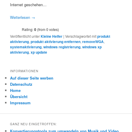
Internet geschehen…
Weiterlesen
→
Rating:
0
(from 0 votes)
Veröffentlicht unter
Kleine Helfer
|
Verschlagwortet mit
produkt
aktivierung
,
produkt aktivierung entfernen
,
removeWGA
,
systemaktivierung
,
windows registrierung
,
windows xp
aktivierung
,
xp update
INFORMATIONEN
Auf dieser Seite werben
Datenschutz
Home
Übersicht
Impressum
GANZ NEU EINGETROFFEN:
Konvertierungstools zum umwandeln von Musik und Video