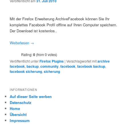
Veröffentlicht am
31. Juli 2010
Mit der Firefox Erweiterung ArchiveFacebook können Sie Ihr
komplettes Facebook Profil offline auf Ihren Computer speichern.
Der Download ist kostenlos..
Weiterlesen
→
Rating:
0
(from 0 votes)
Veröffentlicht unter
Firefox Plugins
|
Verschlagwortet mit
archive
facebook
,
backup
,
community
,
facebook
,
facebook backup
,
facebook sicherung
,
sicherung
INFORMATIONEN
Auf dieser Seite werben
Datenschutz
Home
Übersicht
Impressum