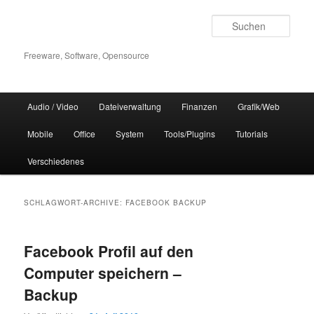
Zum
Zum
Inhalt
sekundären
Such
wechseln
Inhalt
wechseln
Freeware, Software, Opensource
Hauptmenü
Audio / Video
Dateiverwaltung
Finanzen
Grafik/Web
Mobile
Office
System
Tools/Plugins
Tutorials
Verschiedenes
SCHLAGWORT-ARCHIVE:
FACEBOOK BACKUP
Facebook Profil auf den
Computer speichern –
Backup