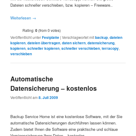
Dateien schneller verschieben, bzw. kopieren – Freeware..
Weiterlesen
→
Rating:
0
(from 0 votes)
Veröffentlicht unter
Festplatte
|
Verschlagwortet mit
backup
,
dateien
kopieren
,
dateien übertragen
,
daten sichern
,
datensicherung
,
kopieren
,
schneller kopieren
,
schneller verschieben
,
terracopy
,
verschieben
Automatische
Datensicherung – kostenlos
Veröffentlicht am
8. Juli 2009
Backup Service Home ist eine kostenlose Software, mit der Sie
automatische Datensicherungen durchführen lassen können.
Zudem bietet Ihnen die Software eine praktische und schlaue
Versionssicherung Ihrer Daten – kostenlos…