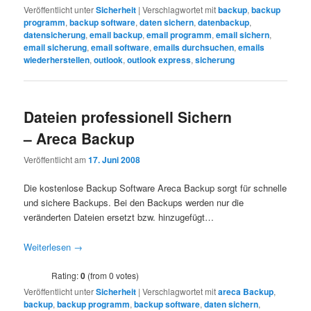
Veröffentlicht unter
Sicherheit
|
Verschlagwortet mit
backup
,
backup
programm
,
backup software
,
daten sichern
,
datenbackup
,
datensicherung
,
email backup
,
email programm
,
email sichern
,
email sicherung
,
email software
,
emails durchsuchen
,
emails
wiederherstellen
,
outlook
,
outlook express
,
sicherung
Dateien professionell Sichern
– Areca Backup
Veröffentlicht am
17. Juni 2008
Die kostenlose Backup Software Areca Backup sorgt für schnelle
und sichere Backups. Bei den Backups werden nur die
veränderten Dateien ersetzt bzw. hinzugefügt…
Weiterlesen
→
Rating:
0
(from 0 votes)
Veröffentlicht unter
Sicherheit
|
Verschlagwortet mit
areca Backup
,
backup
,
backup programm
,
backup software
,
daten sichern
,