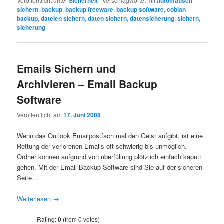
Veröffentlicht unter
Sicherheit
|
Verschlagwortet mit
automatisch
sichern
,
backup
,
backup freeware
,
backup software
,
cobian
backup
,
dateien sichern
,
daten sichern
,
datensicherung
,
sichern
,
sicherung
Emails Sichern und
Archivieren – Email Backup
Software
Veröffentlicht am
17. Juni 2008
Wenn das Outlook Emailpostfach mal den Geist aufgibt, ist eine
Rettung der verlorenen Emails oft schwierig bis unmöglich.
Ordner können aufgrund von überfüllung plötzlich einfach kaputt
gehen. Mit der Email Backup Software sind Sie auf der sicheren
Seite…
Weiterlesen
→
Rating:
0
(from 0 votes)