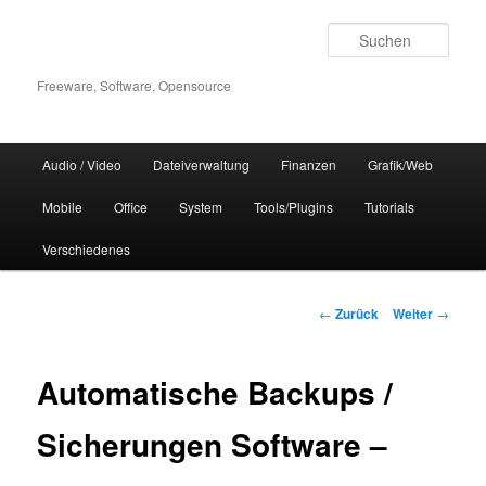
Zum
Inhalt
Such
wechseln
Freeware, Software, Opensource
Hauptmenü
Audio / Video
Dateiverwaltung
Finanzen
Grafik/Web
Mobile
Office
System
Tools/Plugins
Tutorials
Verschiedenes
Beitrags-
←
Zurück
Weiter
→
Navigation
Automatische Backups /
Sicherungen Software –