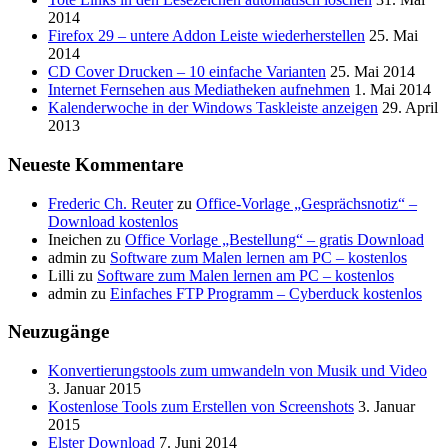
2014
Firefox 29 – untere Addon Leiste wiederherstellen
25. Mai
2014
CD Cover Drucken – 10 einfache Varianten
25. Mai 2014
Internet Fernsehen aus Mediatheken aufnehmen
1. Mai 2014
Kalenderwoche in der Windows Taskleiste anzeigen
29. April
2013
Neueste Kommentare
Frederic Ch. Reuter
zu
Office-Vorlage „Gesprächsnotiz“ –
Download kostenlos
Ineichen
zu
Office Vorlage „Bestellung“ – gratis Download
admin
zu
Software zum Malen lernen am PC – kostenlos
Lilli
zu
Software zum Malen lernen am PC – kostenlos
admin
zu
Einfaches FTP Programm – Cyberduck kostenlos
Neuzugänge
Konvertierungstools zum umwandeln von Musik und Video
3. Januar 2015
Kostenlose Tools zum Erstellen von Screenshots
3. Januar
2015
Elster Download
7. Juni 2014