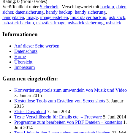
Rating:
0
(from 0 votes)
Veröffentlicht unter
Sicherheit
|
Verschlagwortet mit
backup
,
daten
sicher
,
datensicherung
,
handy backup
,
handy sicherung
,
handydaten
,
image
,
image erstellen
,
mp3 player backup
,
usb-stick
,
usb-stick backup
,
usb-stick image
,
usb-stick sicherung
,
usbstick
Informationen
Auf dieser Seite werben
Datenschutz
Home
Übersicht
Impressum
Ganz neu eingetroffen:
Konvertierungstools zum umwandeln von Musik und Video
3. Januar 2015
Kostenlose Tools zum Erstellen von Screenshots
3. Januar
2015
Elster Download
7. Juni 2014
Texte Verschlüsseln für Emails etc. – Freeware
5. Juni 2014
Programme zum bearbeiten von PDF Dateien – kostenlos
1.
Juni 2014
Tote Links in den Lesezeichen automatisch löschen
31. Mai