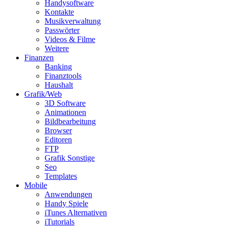
Handysoftware
Kontakte
Musikverwaltung
Passwörter
Videos & Filme
Weitere
Finanzen
Banking
Finanztools
Haushalt
Grafik/Web
3D Software
Animationen
Bildbearbeitung
Browser
Editoren
FTP
Grafik Sonstige
Seo
Templates
Mobile
Anwendungen
Handy Spiele
iTunes Alternativen
iTutorials