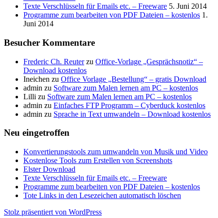
Texte Verschlüsseln für Emails etc. – Freeware
5. Juni 2014
Programme zum bearbeiten von PDF Dateien – kostenlos
1.
Juni 2014
Besucher Kommentare
Frederic Ch. Reuter
zu
Office-Vorlage „Gesprächsnotiz“ –
Download kostenlos
Ineichen
zu
Office Vorlage „Bestellung“ – gratis Download
admin
zu
Software zum Malen lernen am PC – kostenlos
Lilli
zu
Software zum Malen lernen am PC – kostenlos
admin
zu
Einfaches FTP Programm – Cyberduck kostenlos
admin
zu
Sprache in Text umwandeln – Download kostenlos
Neu eingetroffen
Konvertierungstools zum umwandeln von Musik und Video
Kostenlose Tools zum Erstellen von Screenshots
Elster Download
Texte Verschlüsseln für Emails etc. – Freeware
Programme zum bearbeiten von PDF Dateien – kostenlos
Tote Links in den Lesezeichen automatisch löschen
Stolz präsentiert von WordPress