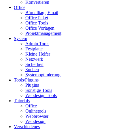
Konvertieren
Office
Büroalltag | Email
Office Paket
Office Tools
Office Vorlagen
Projektmanagement
System
Admin Tools
Festplatte
Kleine Helfer
Netzwerk
Sicherheit
Suchen
Systemoptimierung
Tools/Plugins
Plugins
Sonstige Tools
Webdesign Tools
Tutorials
Office
Onlinetools
Webbrowser
Webdesign
Verschiedenes