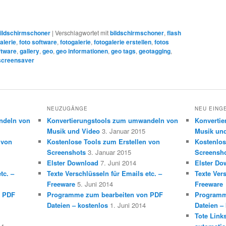
ildschirmschoner
|
Verschlagwortet mit
bildschirmschoner
,
flash
alerie
,
foto software
,
fotogalerie
,
fotogalerie erstellen
,
fotos
ftware
,
gallery
,
geo
,
geo informationen
,
geo tags
,
geotagging
,
screensaver
NEUZUGÄNGE
NEU EING
ndeln von
Konvertierungstools zum umwandeln von
Konverti
Musik und Video
3. Januar 2015
Musik un
 von
Kostenlose Tools zum Erstellen von
Kostenlos
Screenshots
3. Januar 2015
Screensh
Elster Download
7. Juni 2014
Elster Do
tc. –
Texte Verschlüsseln für Emails etc. –
Texte Vers
Freeware
5. Juni 2014
Freeware
n PDF
Programme zum bearbeiten von PDF
Programm
Dateien – kostenlos
1. Juni 2014
Dateien –
Tote Link