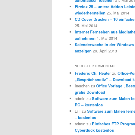
automatisch löschen
31. Mai 20
Firefox 29 – untere Addon Leist
wiederherstellen
25. Mai 2014
CD Cover Drucken – 10 einfache
25. Mai 2014
Internet Fernsehen aus Mediath
aufnehmen
1. Mai 2014
Kalenderwoche in der Windows 
anzeigen
29. April 2013
NEUESTE KOMMENTARE
Frederic Ch. Reuter
zu
Office-Vo
„Gesprächsnotiz“ – Download k
Ineichen
zu
Office Vorlage „Best
gratis Download
admin
zu
Software zum Malen l
PC – kostenlos
Lilli
zu
Software zum Malen lern
– kostenlos
admin
zu
Einfaches FTP Progra
Cyberduck kostenlos