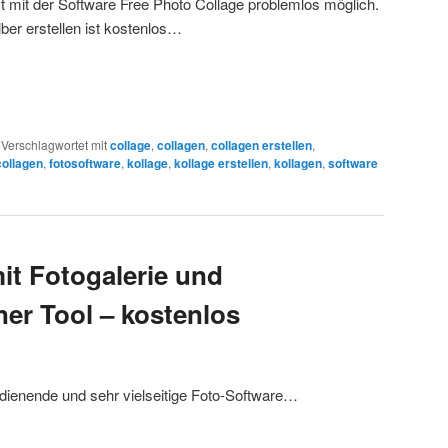
ist mit der Software Free Photo Collage problemlos möglich.
ber erstellen ist kostenlos…
|
Verschlagwortet mit
collage
,
collagen
,
collagen erstellen
,
collagen
,
fotosoftware
,
kollage
,
kollage erstellen
,
kollagen
,
software
it Fotogalerie und
er Tool – kostenlos
edienende und sehr vielseitige Foto-Software…