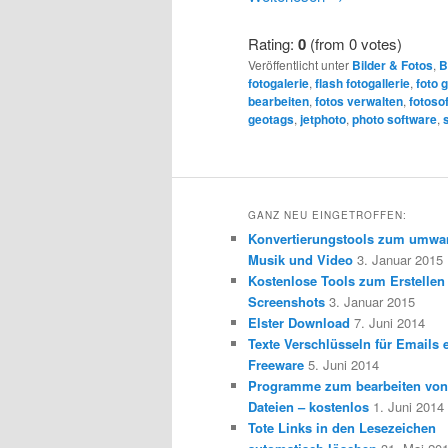
Rating:
0
(from 0 votes)
Veröffentlicht unter
Bilder & Fotos
,
B
fotogalerie
,
flash fotogallerie
,
foto g
bearbeiten
,
fotos verwalten
,
fotoso
geotags
,
jetphoto
,
photo software
,
GANZ NEU EINGETROFFEN:
Konvertierungstools zum umwa
Musik und Video
3. Januar 2015
Kostenlose Tools zum Erstellen
Screenshots
3. Januar 2015
Elster Download
7. Juni 2014
Texte Verschlüsseln für Emails e
Freeware
5. Juni 2014
Programme zum bearbeiten vo
Dateien – kostenlos
1. Juni 2014
Tote Links in den Lesezeichen