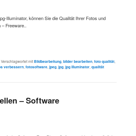
g-Illuminator, können Sie die Qualität Ihrer Fotos und
n – Freeware..
|
Verschlagwortet mit
Bildbearbeitung
,
bilder bearbeiten
,
foto qualität
,
os verbessern
,
fotosoftware
,
jpeg
,
jpg
,
jpg illuminator
,
qualität
ellen – Software