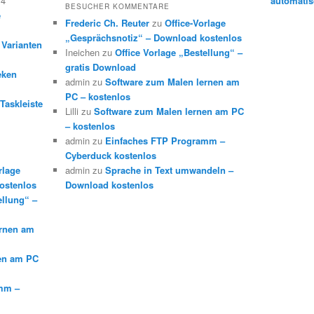
14
automatis
BESUCHER KOMMENTARE
e
Frederic Ch. Reuter
zu
Office-Vorlage
„Gesprächsnotiz“ – Download kostenlos
 Varianten
Ineichen
zu
Office Vorlage „Bestellung“ –
gratis Download
eken
admin
zu
Software zum Malen lernen am
PC – kostenlos
Taskleiste
Lilli
zu
Software zum Malen lernen am PC
– kostenlos
admin
zu
Einfaches FTP Programm –
Cyberduck kostenlos
rlage
admin
zu
Sprache in Text umwandeln –
ostenlos
Download kostenlos
ellung“ –
ernen am
en am PC
mm –