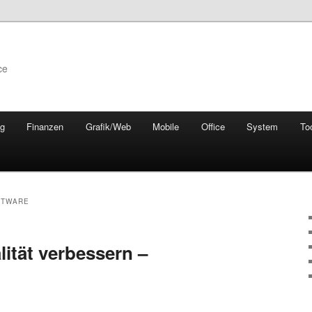
ce
ng
Finanzen
Grafik/Web
Mobile
Office
System
To
FTWARE
ität verbessern –