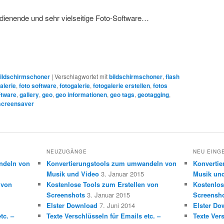
edienende und sehr vielseitige Foto-Software…
ildschirmschoner
|
Verschlagwortet mit
bildschirmschoner
,
flash
alerie
,
foto software
,
fotogalerie
,
fotogalerie erstellen
,
fotos
ftware
,
gallery
,
geo
,
geo informationen
,
geo tags
,
geotagging
,
screensaver
NEUZUGÄNGE
NEU EING
ndeln von
Konvertierungstools zum umwandeln von
Konverti
Musik und Video
3. Januar 2015
Musik un
 von
Kostenlose Tools zum Erstellen von
Kostenlos
Screenshots
3. Januar 2015
Screensh
Elster Download
7. Juni 2014
Elster Do
tc. –
Texte Verschlüsseln für Emails etc. –
Texte Vers