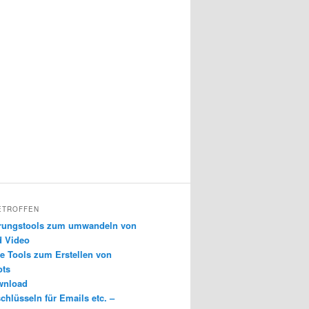
ETROFFEN
erungstools zum umwandeln von
d Video
e Tools zum Erstellen von
ots
wnload
chlüsseln für Emails etc. –