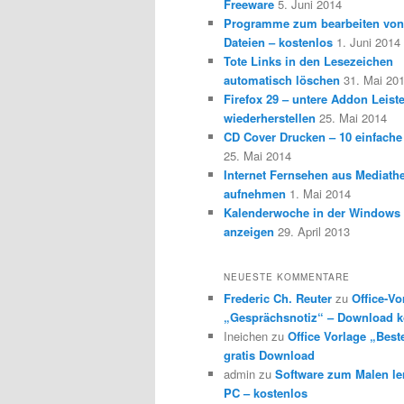
Freeware
5. Juni 2014
Programme zum bearbeiten vo
Dateien – kostenlos
1. Juni 2014
Tote Links in den Lesezeichen
automatisch löschen
31. Mai 20
Firefox 29 – untere Addon Leist
wiederherstellen
25. Mai 2014
CD Cover Drucken – 10 einfache
25. Mai 2014
Internet Fernsehen aus Mediath
aufnehmen
1. Mai 2014
Kalenderwoche in der Windows 
anzeigen
29. April 2013
NEUESTE KOMMENTARE
Frederic Ch. Reuter
zu
Office-Vo
„Gesprächsnotiz“ – Download k
Ineichen
zu
Office Vorlage „Best
gratis Download
admin
zu
Software zum Malen l
PC – kostenlos