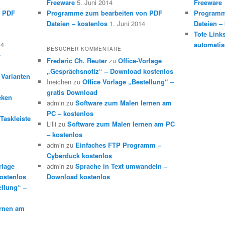
Freeware
5. Juni 2014
Freeware
n PDF
Programme zum bearbeiten von PDF
Programm
Dateien – kostenlos
1. Juni 2014
Dateien –
Tote Link
14
automatis
BESUCHER KOMMENTARE
e
Frederic Ch. Reuter
zu
Office-Vorlage
„Gesprächsnotiz“ – Download kostenlos
 Varianten
Ineichen
zu
Office Vorlage „Bestellung“ –
gratis Download
eken
admin
zu
Software zum Malen lernen am
PC – kostenlos
Taskleiste
Lilli
zu
Software zum Malen lernen am PC
– kostenlos
admin
zu
Einfaches FTP Programm –
Cyberduck kostenlos
rlage
admin
zu
Sprache in Text umwandeln –
ostenlos
Download kostenlos
ellung“ –
ernen am