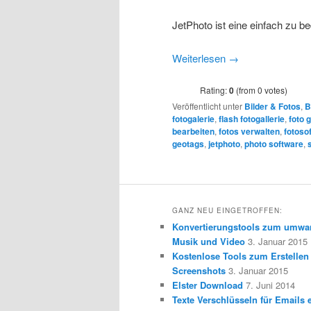
JetPhoto ist eine einfach zu b
Weiterlesen
→
Rating:
0
(from 0 votes)
Veröffentlicht unter
Bilder & Fotos
,
B
fotogalerie
,
flash fotogallerie
,
foto g
bearbeiten
,
fotos verwalten
,
fotoso
geotags
,
jetphoto
,
photo software
,
GANZ NEU EINGETROFFEN:
Konvertierungstools zum umwa
Musik und Video
3. Januar 2015
Kostenlose Tools zum Erstellen
Screenshots
3. Januar 2015
Elster Download
7. Juni 2014
Texte Verschlüsseln für Emails e