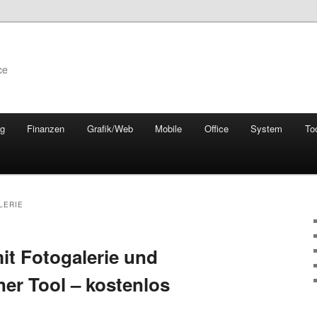
ce
ng
Finanzen
Grafik/Web
Mobile
Office
System
To
LERIE
it Fotogalerie und
er Tool – kostenlos