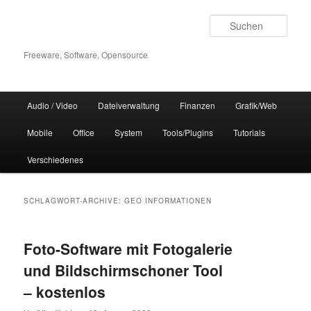
Zum
Zum
Inhalt
sekundären
Such
wechseln
Inhalt
wechseln
Freeware, Software, Opensource
Hauptmenü
Audio / Video
Dateiverwaltung
Finanzen
Grafik/Web
Mobile
Office
System
Tools/Plugins
Tutorials
Verschiedenes
SCHLAGWORT-ARCHIVE:
GEO INFORMATIONEN
Foto-Software mit Fotogalerie
und Bildschirmschoner Tool
– kostenlos