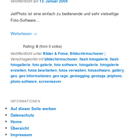
Veröffentlicht am
13. Januar 2009
JetPhoto ist eine einfach zu bedienende und sehr vielseitige
Foto-Software…
Weiterlesen
→
Rating:
0
(from 0 votes)
Veröffentlicht unter
Bilder & Fotos
,
Bildschirmschoner
|
Verschlagwortet mit
bildschirmschoner
,
flash fotogalerie
,
flash
fotogallerie
,
foto galerie
,
foto software
,
fotogalerie
,
fotogalerie
erstellen
,
fotos bearbeiten
,
fotos verwalten
,
fotosoftware
,
gallery
,
geo
,
geo informationen
,
geo tags
,
geotagging
,
geotags
,
jetphoto
,
photo software
,
screensaver
INFORMATIONEN
Auf dieser Seite werben
Datenschutz
Home
Übersicht
Impressum