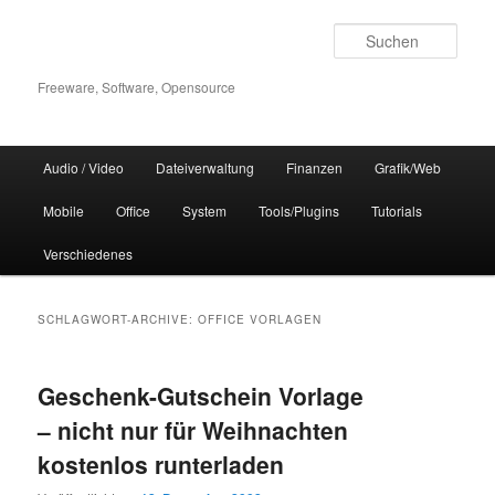
Zum
Zum
Inhalt
sekundären
Such
wechseln
Inhalt
wechseln
Freeware, Software, Opensource
Hauptmenü
Audio / Video
Dateiverwaltung
Finanzen
Grafik/Web
Mobile
Office
System
Tools/Plugins
Tutorials
Verschiedenes
SCHLAGWORT-ARCHIVE:
OFFICE VORLAGEN
Geschenk-Gutschein Vorlage
– nicht nur für Weihnachten
kostenlos runterladen