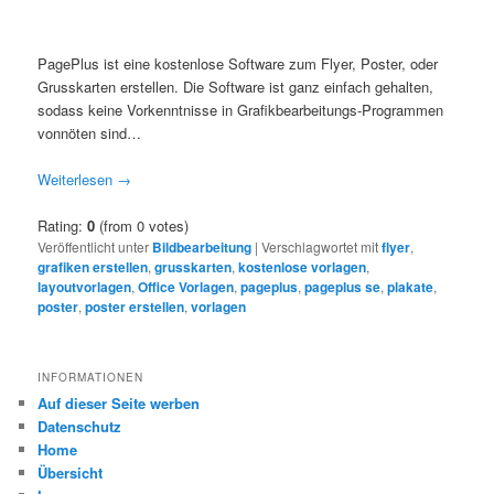
PagePlus ist eine kostenlose Software zum Flyer, Poster, oder
Grusskarten erstellen. Die Software ist ganz einfach gehalten,
sodass keine Vorkenntnisse in Grafikbearbeitungs-Programmen
vonnöten sind…
Weiterlesen
→
Rating:
0
(from 0 votes)
Veröffentlicht unter
Bildbearbeitung
|
Verschlagwortet mit
flyer
,
grafiken erstellen
,
grusskarten
,
kostenlose vorlagen
,
layoutvorlagen
,
Office Vorlagen
,
pageplus
,
pageplus se
,
plakate
,
poster
,
poster erstellen
,
vorlagen
INFORMATIONEN
Auf dieser Seite werben
Datenschutz
Home
Übersicht