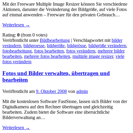
Mit der Freeware Multiple Image Resizer können Sie verschiedene
Aktionen, darunter die Veränderung der Bildgröße, auf viele Fotos
auf einmal anwenden – Freeware für den privaten Gebrauch…
Weiterlesen
→
Rating:
0
(from 0 votes)
Veröffentlicht unter
Bildbearbeitung
|
Verschlagwortet mit
bilder
verändern
,
bildgroesse
,
bildgröße
,
bildgrösse
,
bildgröße verändern
,
fotobearbeitung
,
fotos bearbeiten
,
fotos verändern
,
mehrere bilder
bearbeiten
,
mehrere fotos bearbeiten
,
multiple image resizer
,
viele
fotos verändern
Fotos und Bilder verwalten, übertragen und
bearbeiten
Veröffentlicht am
9. Oktober 2008
von
admin
Mit die kostenlosen Software FastStone, lassen sich Bilder von der
Digitalkamera auf den Rechner übertragen und gleichzeitig
bearbeiten. Zudem bietet die Software eine übersichtliche
Bilderverwaltung an…
Weiterlesen
→