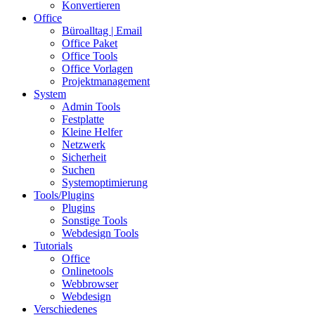
Konvertieren
Office
Büroalltag | Email
Office Paket
Office Tools
Office Vorlagen
Projektmanagement
System
Admin Tools
Festplatte
Kleine Helfer
Netzwerk
Sicherheit
Suchen
Systemoptimierung
Tools/Plugins
Plugins
Sonstige Tools
Webdesign Tools
Tutorials
Office
Onlinetools
Webbrowser
Webdesign
Verschiedenes