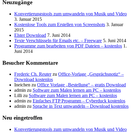
Neuzugänge
Konvertierungstools zum umwandeln von Musik und Video
3. Januar 2015
Kostenlose Tools zum Erstellen von Screenshots
3. Januar
2015
Elster Download
7. Juni 2014
Texte Verschlüsseln für Emails etc. – Freeware
5. Juni 2014
Programme zum bearbeiten von PDF Dateien – kostenlos
1.
Juni 2014
Besucher Kommentare
Frederic Ch. Reuter
zu
Office-Vorlage „Gesprächsnotiz“ –
Download kostenlos
Ineichen
zu
Office Vorlage „Bestellung“ – gratis Download
admin
zu
Software zum Malen lernen am PC – kostenlos
Lilli
zu
Software zum Malen lernen am PC – kostenlos
admin
zu
Einfaches FTP Programm – Cyberduck kostenlos
admin
zu
Sprache in Text umwandeln – Download kostenlos
Neu eingetroffen
Konvertierungstools zum umwandeln von Musik und Video