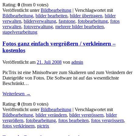
Rating:
0
(from 0 votes)
Veröffentlicht unter
Bildbearbeitung
|
Verschlagwortet mit
Bildbearbeitung
,
bilder bearbeiten
,
bilder übertragen
,
bilder
verwalten
,
bilderverwaltung
,
faststone
,
fotobearbeitung
,
fotos
verwalten
,
fotoverwaltung
,
mehrere bilder bearbeiten
,
stapelverarbeitung
Fotos ganz einfach vergrößern / verkleinern –
kostenlos
Veröffentlicht am
21. Juli 2008
von
admin
PicTrix ist eine Minisoftware zum Skalieren und zum Verändern der
Dateigröße von Fotos. Die Software ist auf das wesentlichste
Beschränkt…
Weiterlesen
→
Rating:
0
(from 0 votes)
Veröffentlicht unter
Bildbearbeitung
|
Verschlagwortet mit
Bildbearbeitung
,
bilder verändern
,
bilder vergrössern
,
bilder
vergrößern
,
fotobearbeitung
,
fotos bearbeiten
,
fotos vergrössern
,
fotos verkleinern
,
pictrix