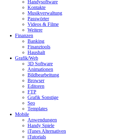
Handysoftware
Kontakte
Musikverwaltung
Passwörter
Videos & Filme
Weitere
Finanzen
Banking
Finanztools
Haushalt
Grafik/Web
3D Software
Animationen
Bildbearbeitung
Browser
Editoren
FTP
Grafik Sonstige
Seo
Templates
Mobile
Anwendungen
Handy Spiele
iTunes Alternativen
iTutorials