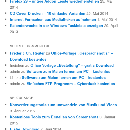
Firefox 29 – untere Addon Leiste wiederherstellen
25. Mai
2014
CD Cover Drucken – 10 einfache Varianten
25. Mai 2014
Internet Fernsehen aus Mediatheken aufnehmen
1. Mai 2014
Kalenderwoche in der Windows Taskleiste anzeigen
29. April
2013
NEUESTE KOMMENTARE
Frederic Ch. Reuter
zu
Office-Vorlage „Gesprächsnotiz“ –
Download kostenlos
Ineichen
zu
Office Vorlage „Bestellung“ – gratis Download
admin
zu
Software zum Malen lernen am PC – kostenlos
Lilli
zu
Software zum Malen lernen am PC – kostenlos
admin
zu
Einfaches FTP Programm – Cyberduck kostenlos
NEUZUGÄNGE
Konvertierungstools zum umwandeln von Musik und Video
3. Januar 2015
Kostenlose Tools zum Erstellen von Screenshots
3. Januar
2015
Elster Download
7. Juni 2014