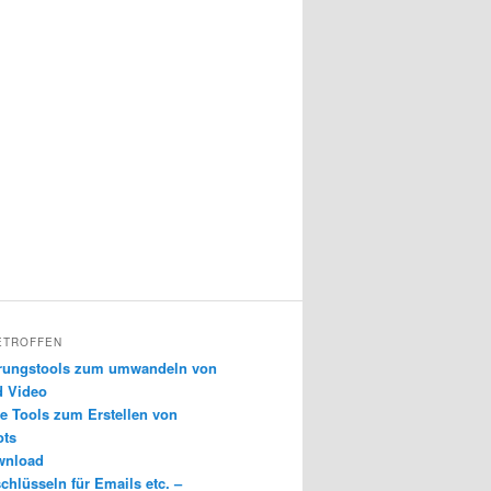
ETROFFEN
erungstools zum umwandeln von
d Video
e Tools zum Erstellen von
ots
wnload
chlüsseln für Emails etc. –