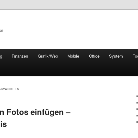
ce
ng
Finanzen
Grafik/Web
Mobile
Office
System
To
UMWANDELN
n Fotos einfügen –
is