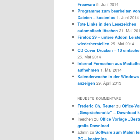
Freeware
5. Juni 2014
Programme zum bearbeiten vo
Dateien – kostenlos
1. Juni 2014
Tote Links in den Lesezeichen
automatisch löschen
31. Mai 20
Firefox 29 – untere Addon Leist
wiederherstellen
25. Mai 2014
CD Cover Drucken – 10 einfache
25. Mai 2014
Internet Fernsehen aus Mediath
aufnehmen
1. Mai 2014
Kalenderwoche in der Windows 
anzeigen
29. April 2013
NEUESTE KOMMENTARE
Frederic Ch. Reuter
zu
Office-Vo
„Gesprächsnotiz“ – Download k
Ineichen
zu
Office Vorlage „Best
gratis Download
admin
zu
Software zum Malen l
PC – kostenlos