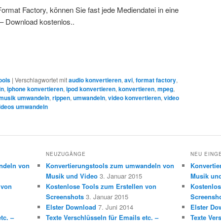
ormat Factory, können Sie fast jede Mediendatei in eine
 – Download kostenlos..
ools
|
Verschlagwortet mit
audio konvertieren
,
avi
,
format factory
,
ln
,
iphone konvertieren
,
ipod konvertieren
,
konvertieren
,
mpeg
,
musik umwandeln
,
rippen
,
umwandeln
,
video konvertieren
,
video
ideos umwandeln
NEUZUGÄNGE
NEU EING
ndeln von
Konvertierungstools zum umwandeln von
Konverti
Musik und Video
3. Januar 2015
Musik un
 von
Kostenlose Tools zum Erstellen von
Kostenlos
Screenshots
3. Januar 2015
Screensh
Elster Download
7. Juni 2014
Elster Do
tc. –
Texte Verschlüsseln für Emails etc. –
Texte Vers