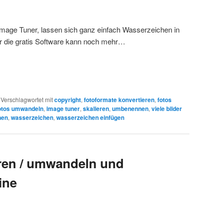
Image Tuner, lassen sich ganz einfach Wasserzeichen in
er die gratis Software kann noch mehr…
|
Verschlagwortet mit
copyright
,
fotoformate konvertieren
,
fotos
otos umwandeln
,
image tuner
,
skalieren
,
umbenennen
,
viele bilder
nen
,
wasserzeichen
,
wasserzeichen einfügen
eren / umwandeln und
ine