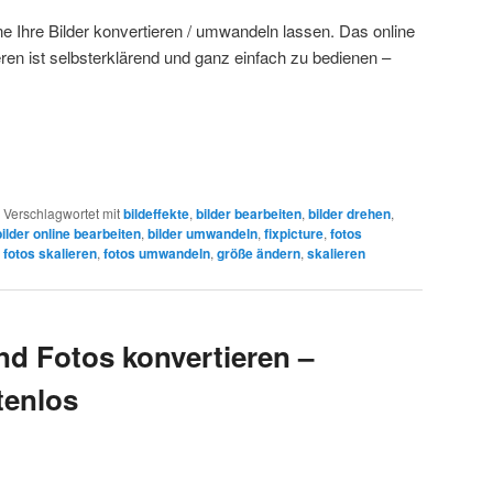
ne Ihre Bilder konvertieren / umwandeln lassen. Das online
eren ist selbsterklärend und ganz einfach zu bedienen –
|
Verschlagwortet mit
bildeffekte
,
bilder bearbeiten
,
bilder drehen
,
bilder online bearbeiten
,
bilder umwandeln
,
fixpicture
,
fotos
,
fotos skalieren
,
fotos umwandeln
,
größe ändern
,
skalieren
nd Fotos konvertieren –
tenlos