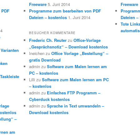
Freeware
5. Juni 2014
Freeware
n PDF
Programme zum bearbeiten von PDF
Programm
Dateien – kostenlos
1. Juni 2014
Dateien –
Tote Link
14
automatis
BESUCHER KOMMENTARE
e
Frederic Ch. Reuter
zu
Office-Vorlage
„Gesprächsnotiz“ – Download kostenlos
 Varianten
Ineichen
zu
Office Vorlage „Bestellung“ –
gratis Download
eken
admin
zu
Software zum Malen lernen am
PC – kostenlos
Taskleiste
Lilli
zu
Software zum Malen lernen am PC
– kostenlos
admin
zu
Einfaches FTP Programm –
Cyberduck kostenlos
rlage
admin
zu
Sprache in Text umwandeln –
ostenlos
Download kostenlos
ellung“ –
ernen am