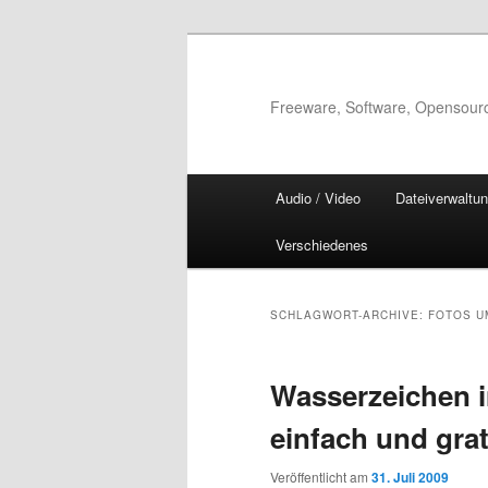
Zum
Zum
Inhalt
sekundären
wechseln
Inhalt
Freeware, Software, Opensour
wechseln
Hauptmenü
Audio / Video
Dateiverwaltu
Verschiedenes
SCHLAGWORT-ARCHIVE:
FOTOS 
Wasserzeichen i
einfach und grat
Veröffentlicht am
31. Juli 2009