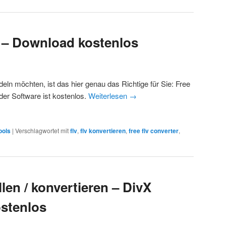
– Download kostenlos
n möchten, ist das hier genau das Richtige für Sie: Free
er Software ist kostenlos.
Weiterlesen
→
ools
|
Verschlagwortet mit
flv
,
flv konvertieren
,
free flv converter
,
len / konvertieren – DivX
stenlos