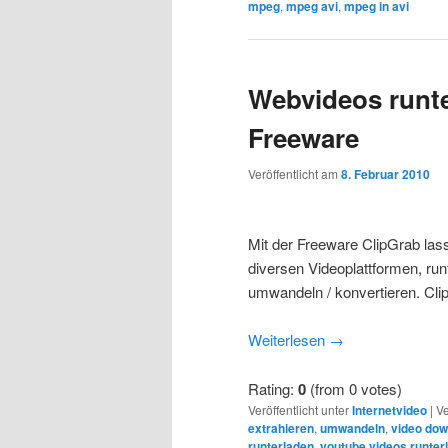
mpeg
,
mpeg avi
,
mpeg in avi
Webvideos runt
Freeware
Veröffentlicht am
8. Februar 2010
Mit der Freeware ClipGrab las
diversen Videoplattformen, run
umwandeln / konvertieren. Clip
Weiterlesen
→
Rating:
0
(from 0 votes)
Veröffentlicht unter
Internetvideo
|
Ve
extrahieren
,
umwandeln
,
video dow
runterladen
,
youtube videos runter