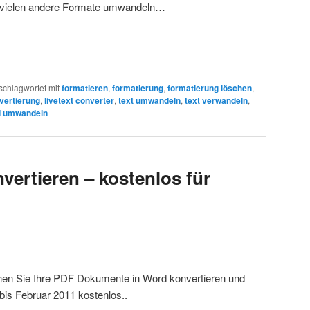
n vielen andere Formate umwandeln…
schlagwortet mit
formatieren
,
formatierung
,
formatierung löschen
,
vertierung
,
livetext converter
,
text umwandeln
,
text verwandeln
,
d umwandeln
vertieren – kostenlos für
nnen Sie Ihre PDF Dokumente in Word konvertieren und
bis Februar 2011 kostenlos..