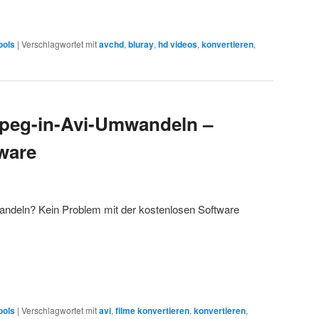
ools
|
Verschlagwortet mit
avchd
,
bluray
,
hd videos
,
konvertieren
,
peg-in-Avi-Umwandeln –
ware
ndeln? Kein Problem mit der kostenlosen Software
ools
|
Verschlagwortet mit
avi
,
filme konvertieren
,
konvertieren
,