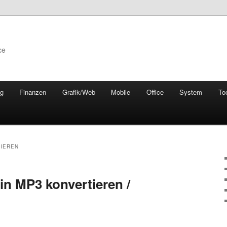
ce
ng
Finanzen
Grafik/Web
Mobile
Office
System
To
IEREN
in MP3 konvertieren /