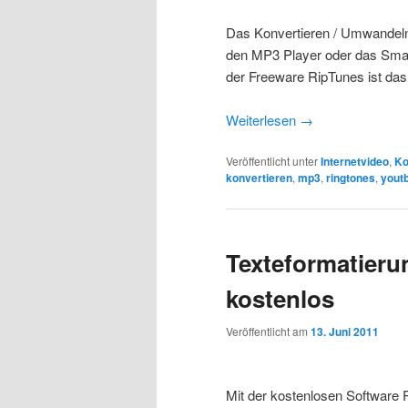
Das Konvertieren / Umwandel
den MP3 Player oder das Smar
der Freeware RipTunes ist das a
Weiterlesen
→
Veröffentlicht unter
Internetvideo
,
Ko
konvertieren
,
mp3
,
ringtones
,
yout
Texteformatieru
kostenlos
Veröffentlicht am
13. Juni 2011
Mit der kostenlosen Software 