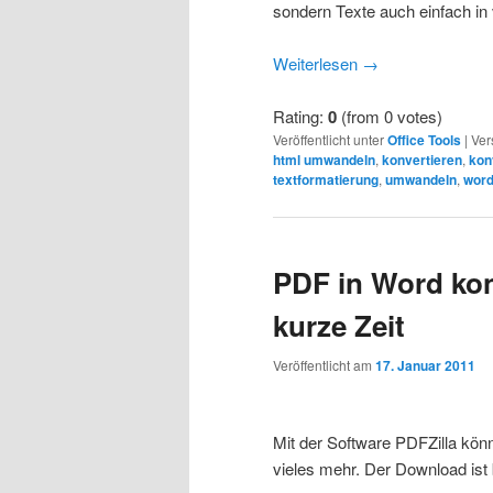
sondern Texte auch einfach i
Weiterlesen
→
Rating:
0
(from 0 votes)
Veröffentlicht unter
Office Tools
|
Ver
html umwandeln
,
konvertieren
,
kon
textformatierung
,
umwandeln
,
wor
PDF in Word kon
kurze Zeit
Veröffentlicht am
17. Januar 2011
Mit der Software PDFZilla kö
vieles mehr. Der Download ist 