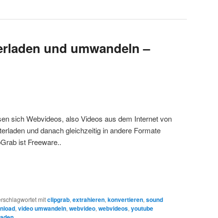
erladen und umwandeln –
sen sich Webvideos, also Videos aus dem Internet von
terladen und danach gleichzeitig in andere Formate
Grab ist Freeware..
rschlagwortet mit
clipgrab
,
extrahieren
,
konvertieren
,
sound
nload
,
video umwandeln
,
webvideo
,
webvideos
,
youtube
laden