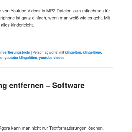
n von Youtube Videos in MP3 Dateien zum mitnehmen für
tphone ist ganz einfach, wenn man weiß wie es geht. Mit
lles kinderleicht.
nvertierungstools
|
Verschlagwortet mit
klingelton
,
klingeltöne
,
be
,
youtube klingeltöne
,
youtube videos
ng entfernen – Software
Rgora kann man nicht nur Textformatierungen löschen,