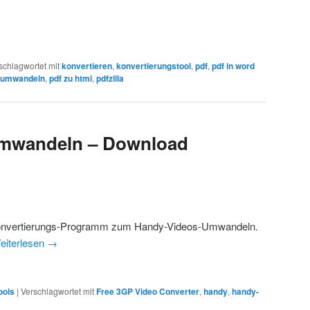
schlagwortet mit
konvertieren
,
konvertierungstool
,
pdf
,
pdf in word
 umwandeln
,
pdf zu html
,
pdfzilla
umwandeln – Download
Konvertierungs-Programm zum Handy-Videos-Umwandeln.
eiterlesen
→
ools
|
Verschlagwortet mit
Free 3GP Video Converter
,
handy
,
handy-