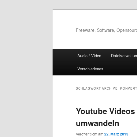
Zum
Zum
Inhalt
sekundären
wechseln
Inhalt
Freeware, Software, Opensour
wechseln
Hauptmenü
Audio / Video
Dateiverwaltu
Verschiedenes
SCHLAGWORT-ARCHIVE:
KONVERT
Youtube Videos 
umwandeln
Veröffentlicht am
22. März 2013