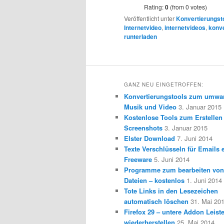
Rating:
0
(from 0 votes)
Veröffentlicht unter
Konvertierungst
Internetvideo
,
internetvideos
,
konve
runterladen
GANZ NEU EINGETROFFEN:
Konvertierungstools zum umwa
Musik und Video
3. Januar 2015
Kostenlose Tools zum Erstellen
Screenshots
3. Januar 2015
Elster Download
7. Juni 2014
Texte Verschlüsseln für Emails e
Freeware
5. Juni 2014
Programme zum bearbeiten vo
Dateien – kostenlos
1. Juni 2014
Tote Links in den Lesezeichen
automatisch löschen
31. Mai 20
Firefox 29 – untere Addon Leist
wiederherstellen
25. Mai 2014