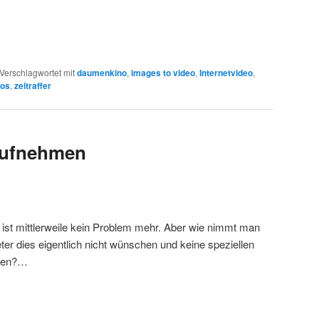
Verschlagwortet mit
daumenkino
,
images to video
,
Internetvideo
,
eos
,
zeitraffer
 aufnehmen
st mittlerweile kein Problem mehr. Aber wie nimmt man
eter dies eigentlich nicht wünschen und keine speziellen
llen?…