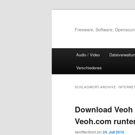
Zum
Zum
Inhalt
sekundären
wechseln
Inhalt
Freeware, Software, Opensour
wechseln
Hauptmenü
Audio / Video
Dateiverwaltu
Verschiedenes
SCHLAGWORT-ARCHIVE:
INTERNE
Download Veoh 
Veoh.com runte
Veröffentlicht am
24. Juli 2010