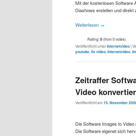
Mit der kostenlosen Software 
Diashows erstellen und direk
Weiterlesen
→
Rating:
0
(from 0 votes)
Veröffentlicht unter
Internetvideo
|
Ve
youtube
,
flv video
,
Internetvideo
,
ti
Zeitraffer Softw
Video konvertie
Veröffentlicht am
15. November 200
Die Software Images to Video m
Die Software eigenet sich her