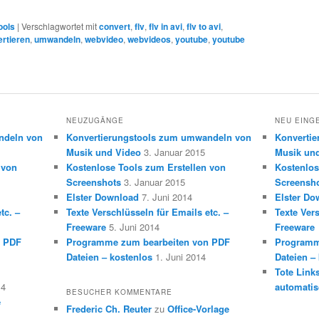
ools
|
Verschlagwortet mit
convert
,
flv
,
flv in avi
,
flv to avi
,
rtieren
,
umwandeln
,
webvideo
,
webvideos
,
youtube
,
youtube
NEUZUGÄNGE
NEU EING
ndeln von
Konvertierungstools zum umwandeln von
Konverti
Musik und Video
3. Januar 2015
Musik un
 von
Kostenlose Tools zum Erstellen von
Kostenlos
Screenshots
3. Januar 2015
Screensh
Elster Download
7. Juni 2014
Elster Do
tc. –
Texte Verschlüsseln für Emails etc. –
Texte Vers
Freeware
5. Juni 2014
Freeware
n PDF
Programme zum bearbeiten von PDF
Programm
Dateien – kostenlos
1. Juni 2014
Dateien –
Tote Link
14
automatis
BESUCHER KOMMENTARE
e
Frederic Ch. Reuter
zu
Office-Vorlage