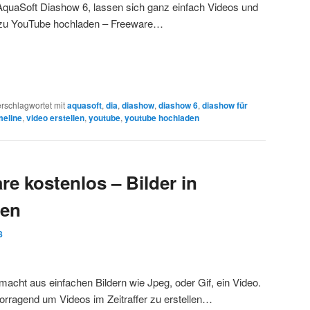
AquaSoft Diashow 6, lassen sich ganz einfach Videos und
t zu YouTube hochladen – Freeware…
rschlagwortet mit
aquasoft
,
dia
,
diashow
,
diashow 6
,
diashow für
meline
,
video erstellen
,
youtube
,
youtube hochladen
are kostenlos – Bilder in
ren
8
acht aus einfachen Bildern wie Jpeg, oder Gif, ein Video.
vorragend um Videos im Zeitraffer zu erstellen…