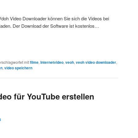
Vdoh Video Downloader können Sie sich die Videos bei
laden. Der Download der Software ist kostenlos…
rschlagwortet mit
filme
,
Internetvideo
,
veoh
,
veoh video downloader
,
en
,
video speichern
eo für YouTube erstellen
8