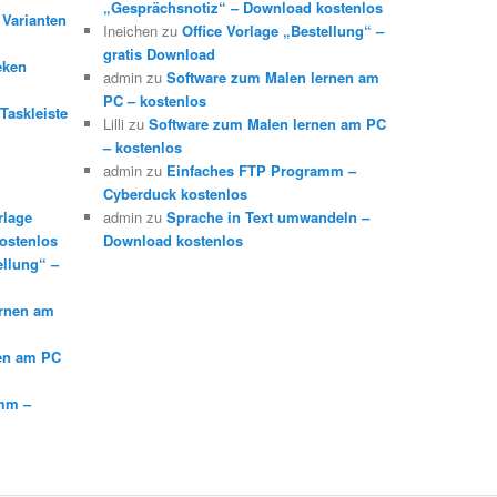
„Gesprächsnotiz“ – Download kostenlos
 Varianten
Ineichen
zu
Office Vorlage „Bestellung“ –
gratis Download
eken
admin
zu
Software zum Malen lernen am
PC – kostenlos
Taskleiste
Lilli
zu
Software zum Malen lernen am PC
– kostenlos
admin
zu
Einfaches FTP Programm –
Cyberduck kostenlos
rlage
admin
zu
Sprache in Text umwandeln –
ostenlos
Download kostenlos
ellung“ –
ernen am
en am PC
mm –