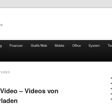
ce
ng
Finanzen
Grafik/Web
Mobile
Office
System
To
TVIDEO
Video – Videos von
rladen