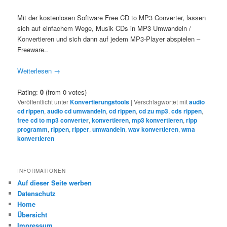
Mit der kostenlosen Software Free CD to MP3 Converter, lassen
sich auf einfachem Wege, Musik CDs in MP3 Umwandeln /
Konvertieren und sich dann auf jedem MP3-Player abspielen –
Freeware..
Weiterlesen
→
Rating:
0
(from 0 votes)
Veröffentlicht unter
Konvertierungstools
|
Verschlagwortet mit
audio
cd rippen
,
audio cd umwandeln
,
cd rippen
,
cd zu mp3
,
cds rippen
,
free cd to mp3 converter
,
konvertieren
,
mp3 konvertieren
,
ripp
programm
,
rippen
,
ripper
,
umwandeln
,
wav konvertieren
,
wma
konvertieren
INFORMATIONEN
Auf dieser Seite werben
Datenschutz
Home
Übersicht
Impressum