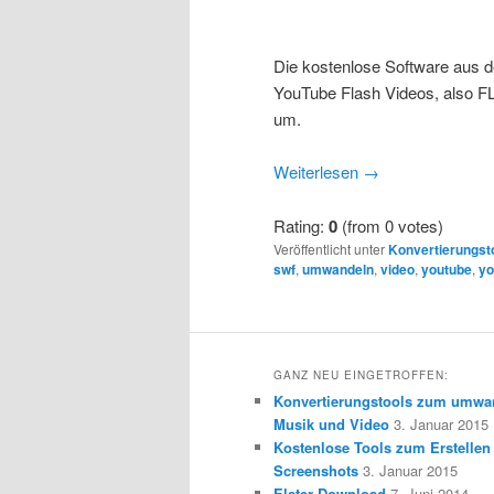
Die kostenlose Software aus d
YouTube Flash Videos, also F
um.
Weiterlesen
→
Rating:
0
(from 0 votes)
Veröffentlicht unter
Konvertierungst
swf
,
umwandeln
,
video
,
youtube
,
yo
GANZ NEU EINGETROFFEN:
Konvertierungstools zum umwa
Musik und Video
3. Januar 2015
Kostenlose Tools zum Erstellen
Screenshots
3. Januar 2015
Elster Download
7. Juni 2014