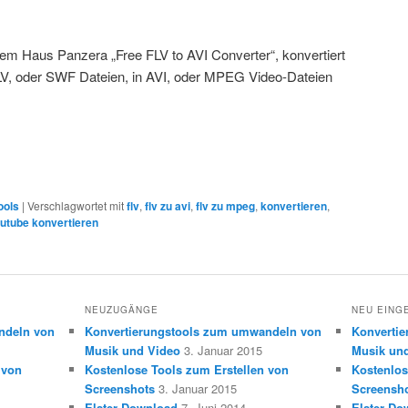
em Haus Panzera „Free FLV to AVI Converter“, konvertiert
LV, oder SWF Dateien, in AVI, oder MPEG Video-Dateien
ools
|
Verschlagwortet mit
flv
,
flv zu avi
,
flv zu mpeg
,
konvertieren
,
utube konvertieren
NEUZUGÄNGE
NEU EING
ndeln von
Konvertierungstools zum umwandeln von
Konverti
Musik und Video
3. Januar 2015
Musik un
 von
Kostenlose Tools zum Erstellen von
Kostenlos
Screenshots
3. Januar 2015
Screensh
Elster Download
7. Juni 2014
Elster Do