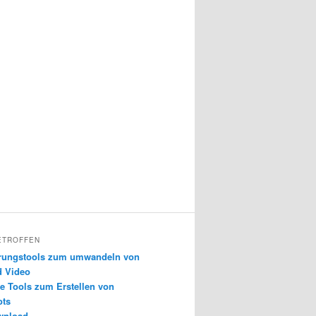
ETROFFEN
erungstools zum umwandeln von
d Video
e Tools zum Erstellen von
ots
wnload