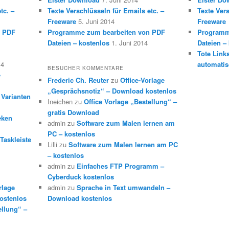
tc. –
Texte Verschlüsseln für Emails etc. –
Texte Vers
Freeware
5. Juni 2014
Freeware
n PDF
Programme zum bearbeiten von PDF
Programm
Dateien – kostenlos
1. Juni 2014
Dateien –
Tote Link
14
automatis
BESUCHER KOMMENTARE
e
Frederic Ch. Reuter
zu
Office-Vorlage
„Gesprächsnotiz“ – Download kostenlos
 Varianten
Ineichen
zu
Office Vorlage „Bestellung“ –
gratis Download
eken
admin
zu
Software zum Malen lernen am
PC – kostenlos
Taskleiste
Lilli
zu
Software zum Malen lernen am PC
– kostenlos
admin
zu
Einfaches FTP Programm –
Cyberduck kostenlos
rlage
admin
zu
Sprache in Text umwandeln –
ostenlos
Download kostenlos
ellung“ –