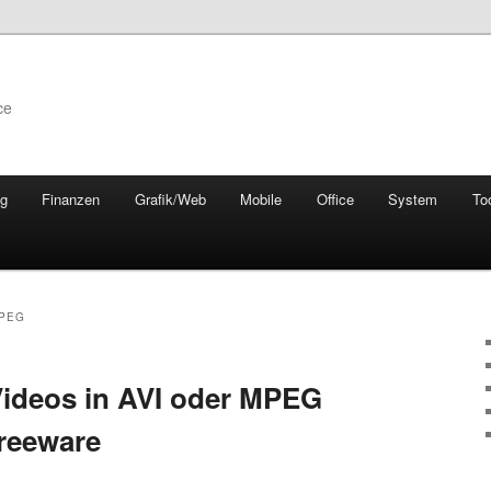
ce
ng
Finanzen
Grafik/Web
Mobile
Office
System
To
MPEG
Videos in AVI oder MPEG
Freeware