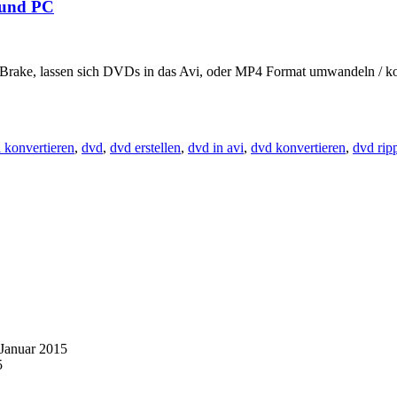
 und PC
dBrake, lassen sich DVDs in das Avi, oder MP4 Format umwandeln / 
i konvertieren
,
dvd
,
dvd erstellen
,
dvd in avi
,
dvd konvertieren
,
dvd rip
 Januar 2015
5