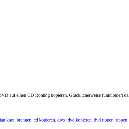
 DVD auf einen CD Rohling kopieren. Glücklicherweise funktioniert 
ian knot
,
brennen
,
cd kopieren
,
divx
,
dvd kopieren
,
dvd rippen
,
rippen