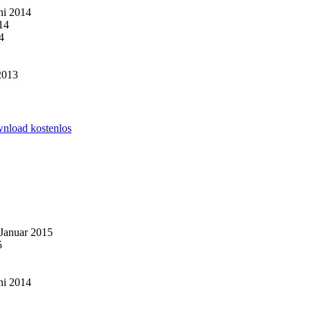
ni 2014
14
4
2013
wnload kostenlos
 Januar 2015
5
ni 2014