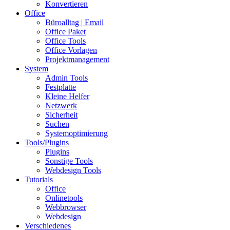
Konvertieren
Office
Büroalltag | Email
Office Paket
Office Tools
Office Vorlagen
Projektmanagement
System
Admin Tools
Festplatte
Kleine Helfer
Netzwerk
Sicherheit
Suchen
Systemoptimierung
Tools/Plugins
Plugins
Sonstige Tools
Webdesign Tools
Tutorials
Office
Onlinetools
Webbrowser
Webdesign
Verschiedenes