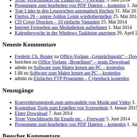
Programme zum bearbeiten von PDF Dateien – kostenlos
1. Ju
Tote Links in den Lesezeichen automatisch löschen
31. Mai 20
Firefox 29 – untere Addon Leiste wiederherstellen
25. Mai 201
CD Cover Drucken – 10 einfache Varianten
25. Mai 2014
Internet Fernsehen aus Mediatheken aufnehmen
1. Mai 2014
Kalenderwoche in der Windows Taskleiste anzeigen
29. April 
Neueste Kommentare
Frederic Ch. Reuter
zu
Office-Vorlage „Gesprächsnotiz“ – Do
Ineichen
zu
Office Vorlage „Bestellung“ – gratis Download
admin
zu
Software zum Malen lernen am PC – kostenlos
Lilli
zu
Software zum Malen lernen am PC – kostenlos
admin
zu
Einfaches FTP Programm – Cyberduck kostenlos
Neuzugänge
Konvertierungstools zum umwandeln von Musik und Video
3.
Kostenlose Tools zum Erstellen von Screenshots
3. Januar 201
Elster Download
7. Juni 2014
Texte Verschlüsseln für Emails etc. – Freeware
5. Juni 2014
Programme zum bearbeiten von PDF Dateien – kostenlos
1. Ju
Besucher Kommentare