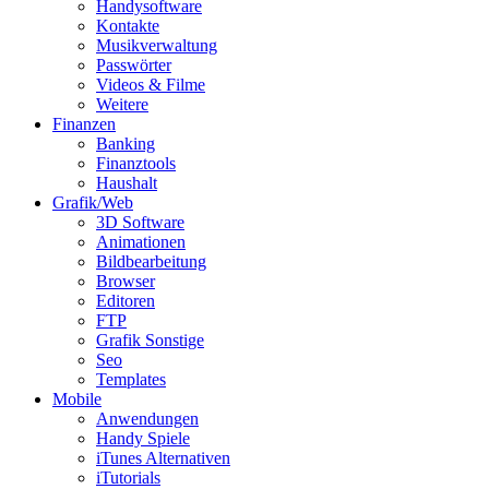
Handysoftware
Kontakte
Musikverwaltung
Passwörter
Videos & Filme
Weitere
Finanzen
Banking
Finanztools
Haushalt
Grafik/Web
3D Software
Animationen
Bildbearbeitung
Browser
Editoren
FTP
Grafik Sonstige
Seo
Templates
Mobile
Anwendungen
Handy Spiele
iTunes Alternativen
iTutorials