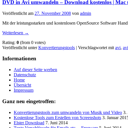
DVD in Avi umwandeln – Download kostenlos | Mac
Veröffentlicht am
27. November 2008
von
admin
Mit der leistungsstarken und kostenlosen OpenSource Software Han
Weiterlesen
→
Rating:
0
(from 0 votes)
Veröffentlicht unter
Konvertierungstools
|
Verschlagwortet mit
avi
,
av
Informationen
Auf dieser Seite werben
Datenschutz
Home
Übersicht
Impressum
Ganz neu eingetroffen:
Konvertierungstools zum umwandeln von Musik und Video
3.
Kostenlose Tools zum Erstellen von Screenshots
3. Januar 201
Elster Download
7. Juni 2014
Texte Verschlüsseln für Emails etc. – Freeware
5. Juni 2014