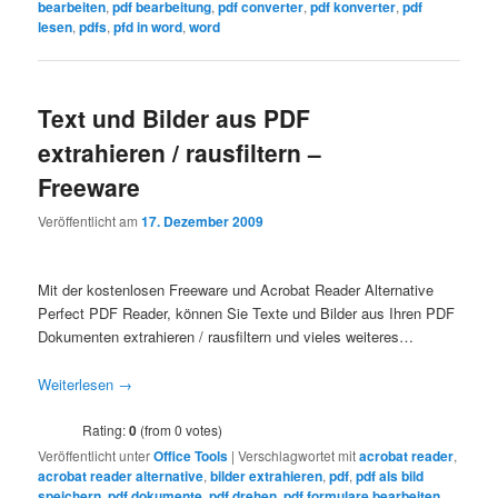
bearbeiten
,
pdf bearbeitung
,
pdf converter
,
pdf konverter
,
pdf
lesen
,
pdfs
,
pfd in word
,
word
Text und Bilder aus PDF
extrahieren / rausfiltern –
Freeware
Veröffentlicht am
17. Dezember 2009
Mit der kostenlosen Freeware und Acrobat Reader Alternative
Perfect PDF Reader, können Sie Texte und Bilder aus Ihren PDF
Dokumenten extrahieren / rausfiltern und vieles weiteres…
Weiterlesen
→
Rating:
0
(from 0 votes)
Veröffentlicht unter
Office Tools
|
Verschlagwortet mit
acrobat reader
,
acrobat reader alternative
,
bilder extrahieren
,
pdf
,
pdf als bild
speichern
,
pdf dokumente
,
pdf drehen
,
pdf formulare bearbeiten
,