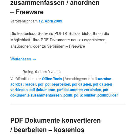
zusammenfassen / anordnen
– Freeware
Veröffentlicht am
12. April 2009
Die kostenlose Software PDFTK Builder bietet Ihnen die
Möglichkeit, Ihre PDF Dokumente neu zu organisieren,
anzuordnen, oder zu verbinden – Freeware
Weiterlesen
→
Rating:
0
(from 0 votes)
Veröffentlicht unter
Office Tools
|
Verschlagwortet mit
acrobat
,
acrobat reader
,
pdf
,
pdf bearbeiten
,
pdf dateien
,
pdf dateien
verbinden
,
pdf dokumente
,
pdf dokumente verbinden
,
pdf
dokumente zusammenfassen
,
pdftk
,
pdftk builder
,
pdftkbuilder
PDF Dokumente konvertieren
/ bearbeiten – kostenlos