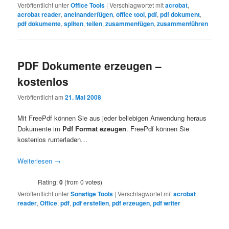
Veröffentlicht unter
Office Tools
|
Verschlagwortet mit
acrobat
,
acrobat reader
,
aneinanderfügen
,
office tool
,
pdf
,
pdf dokument
,
pdf dokumente
,
spliten
,
teilen
,
zusammenfügen
,
zusammenführen
PDF Dokumente erzeugen –
kostenlos
Veröffentlicht am
21. Mai 2008
Mit FreePdf können Sie aus jeder beliebigen Anwendung heraus
Dokumente im
Pdf Format ezeugen
. FreePdf können Sie
kostenlos runterladen…
Weiterlesen
→
Rating:
0
(from 0 votes)
Veröffentlicht unter
Sonstige Tools
|
Verschlagwortet mit
acrobat
reader
,
Office
,
pdf
,
pdf erstellen
,
pdf erzeugen
,
pdf writer