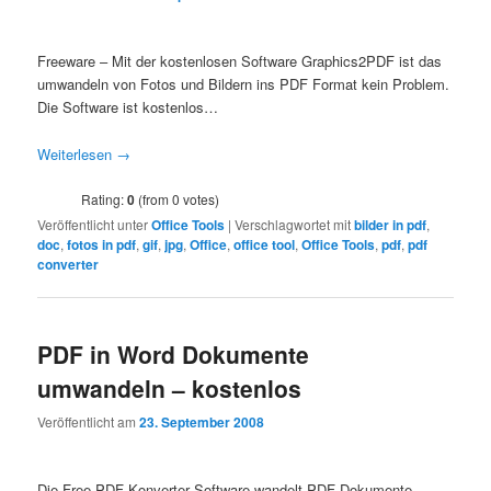
Freeware – Mit der kostenlosen Software Graphics2PDF ist das
umwandeln von Fotos und Bildern ins PDF Format kein Problem.
Die Software ist kostenlos…
Weiterlesen
→
Rating:
0
(from 0 votes)
Veröffentlicht unter
Office Tools
|
Verschlagwortet mit
bilder in pdf
,
doc
,
fotos in pdf
,
gif
,
jpg
,
Office
,
office tool
,
Office Tools
,
pdf
,
pdf
converter
PDF in Word Dokumente
umwandeln – kostenlos
Veröffentlicht am
23. September 2008
Die Free PDF Konverter Software wandelt PDF Dokumente,