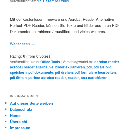
Veröffentlicht am
17. Dezember 2009
Mit der kostenlosen Freeware und Acrobat Reader Alternative
Perfect PDF Reader, können Sie Texte und Bilder aus Ihren PDF
Dokumenten extrahieren / rausfiltern und vieles weiteres…
Weiterlesen
→
Rating:
0
(from 0 votes)
Veröffentlicht unter
Office Tools
|
Verschlagwortet mit
acrobat reader
,
acrobat reader alternative
,
bilder extrahieren
,
pdf
,
pdf als bild
speichern
,
pdf dokumente
,
pdf drehen
,
pdf formulare bearbeiten
,
pdf öffnen
,
perfect acrobat reader
,
reader
,
text extrahieren
INFORMATIONEN
Auf dieser Seite werben
Datenschutz
Home
Übersicht
Impressum