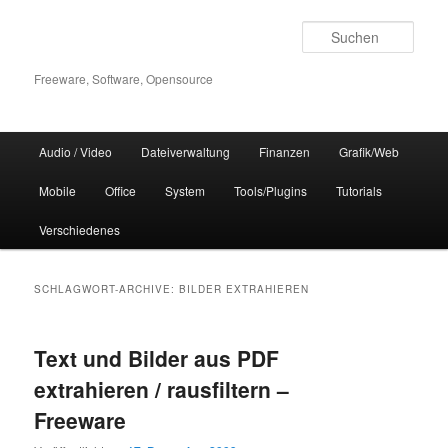
Zum
Zum
Inhalt
sekundären
Such
wechseln
Inhalt
wechseln
Freeware, Software, Opensource
Hauptmenü
Audio / Video
Dateiverwaltung
Finanzen
Grafik/Web
Mobile
Office
System
Tools/Plugins
Tutorials
Verschiedenes
SCHLAGWORT-ARCHIVE:
BILDER EXTRAHIEREN
Text und Bilder aus PDF
extrahieren / rausfiltern –
Freeware