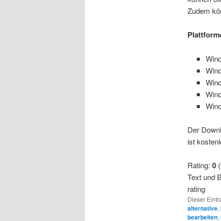
Zudem kön
Plattform
Win
Win
Win
Wind
Win
Der Downl
ist kostenl
Rating:
0
(
Text und B
rating
Dieser Eintr
alternative
,
bearbeiten
,