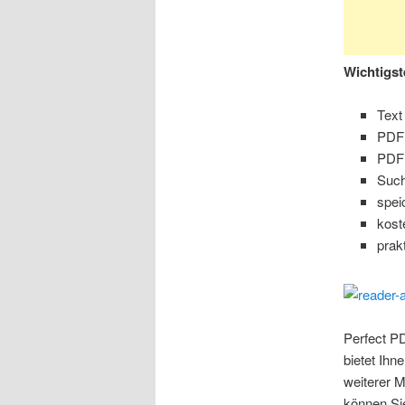
Wichtigst
Text
PDF 
PDF
Such
spei
kost
prak
Perfect PD
bietet Ih
weiterer M
können Sie