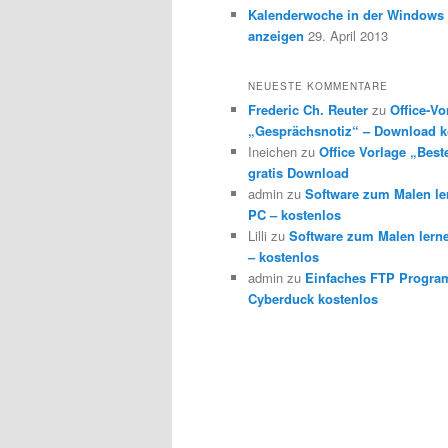
Kalenderwoche in der Windows 
anzeigen
29. April 2013
NEUESTE KOMMENTARE
Frederic Ch. Reuter
zu
Office-Vo
„Gesprächsnotiz“ – Download k
Ineichen
zu
Office Vorlage „Best
gratis Download
admin
zu
Software zum Malen l
PC – kostenlos
Lilli
zu
Software zum Malen lern
– kostenlos
admin
zu
Einfaches FTP Progra
Cyberduck kostenlos