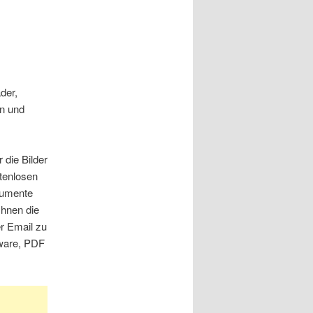
der,
rn und
die Bilder
tenlosen
kumente
Ihnen die
r Email zu
eware, PDF