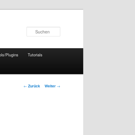
Suchen
ols/Plugins
Tutorials
Beitrags-
←
Zurück
Weiter
→
Navigation