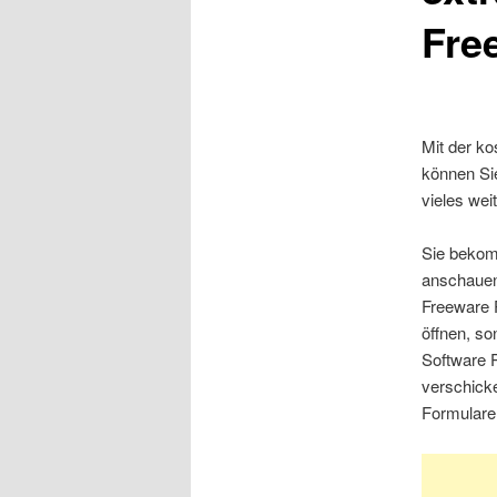
Fre
Mit der k
können Sie
vieles we
Sie bekom
anschauen,
Freeware 
öffnen, so
Software 
verschick
Formulare