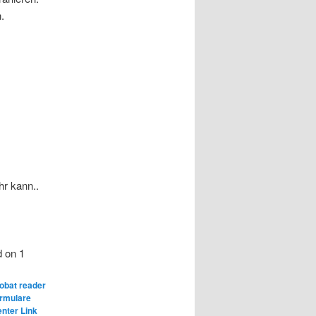
.
r kann..
d on
1
obat reader
ormulare
nter Link