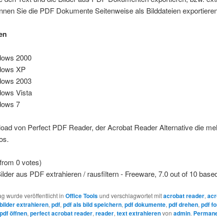
nen Sie die PDF Dokumente Seitenweise als Bilddateien exportieren
en
dows 2000
dows XP
dows 2003
ows Vista
dows 7
oad von Perfect PDF Reader, der Acrobat Reader Alternative die meh
os.
from 0 votes)
ilder aus PDF extrahieren / rausfiltern - Freeware
,
7.0
out of
10
base
ag wurde veröffentlicht in
Office Tools
und verschlagwortet mit
acrobat reader
,
acr
bilder extrahieren
,
pdf
,
pdf als bild speichern
,
pdf dokumente
,
pdf drehen
,
pdf f
pdf öffnen
,
perfect acrobat reader
,
reader
,
text extrahieren
von
admin
.
Permane