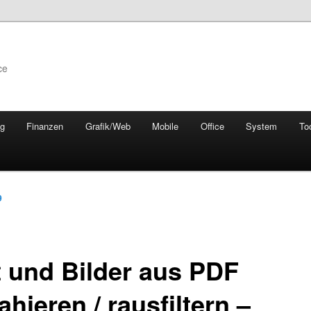
ce
ng
Finanzen
Grafik/Web
Mobile
Office
System
To
9
t und Bilder aus PDF
ahieren / rausfiltern –