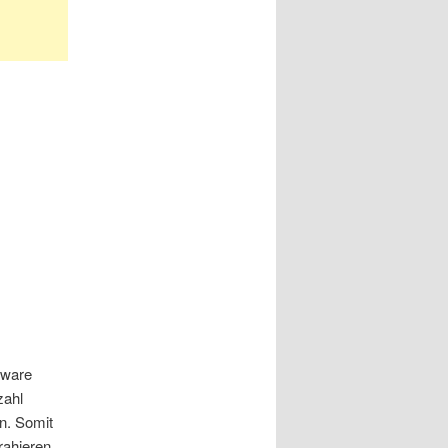
eware
zahl
n. Somit
rahieren.