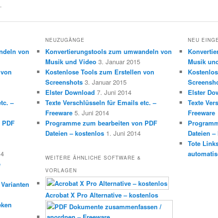
.
NEUZUGÄNGE
NEU EING
ndeln von
Konvertierungstools zum umwandeln von
Konverti
Musik und Video
3. Januar 2015
Musik un
 von
Kostenlose Tools zum Erstellen von
Kostenlos
Screenshots
3. Januar 2015
Screensh
Elster Download
7. Juni 2014
Elster Do
tc. –
Texte Verschlüsseln für Emails etc. –
Texte Vers
Freeware
5. Juni 2014
Freeware
n PDF
Programme zum bearbeiten von PDF
Programm
Dateien – kostenlos
1. Juni 2014
Dateien –
Tote Link
14
automatis
WEITERE ÄHNLICHE SOFTWARE &
e
VORLAGEN
 Varianten
Acrobat X Pro Alternative – kostenlos
eken