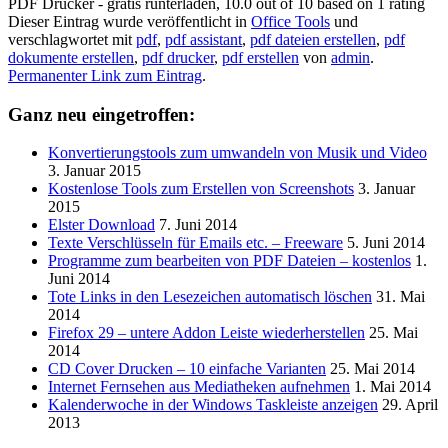
PDF Drucker - gratis runterladen
,
10.0
out of
10
based on
1
rating
Dieser Eintrag wurde veröffentlicht in
Office Tools
und
verschlagwortet mit
pdf
,
pdf assistant
,
pdf dateien erstellen
,
pdf
dokumente erstellen
,
pdf drucker
,
pdf erstellen
von
admin
.
Permanenter Link zum Eintrag
.
Ganz neu eingetroffen:
Konvertierungstools zum umwandeln von Musik und Video
3. Januar 2015
Kostenlose Tools zum Erstellen von Screenshots
3. Januar
2015
Elster Download
7. Juni 2014
Texte Verschlüsseln für Emails etc. – Freeware
5. Juni 2014
Programme zum bearbeiten von PDF Dateien – kostenlos
1.
Juni 2014
Tote Links in den Lesezeichen automatisch löschen
31. Mai
2014
Firefox 29 – untere Addon Leiste wiederherstellen
25. Mai
2014
CD Cover Drucken – 10 einfache Varianten
25. Mai 2014
Internet Fernsehen aus Mediatheken aufnehmen
1. Mai 2014
Kalenderwoche in der Windows Taskleiste anzeigen
29. April
2013