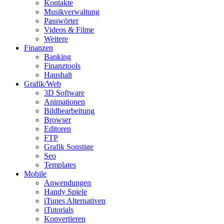
Kontakte
Musikverwaltung
Passwörter
Videos & Filme
Weitere
Finanzen
Banking
Finanztools
Haushalt
Grafik/Web
3D Software
Animationen
Bildbearbeitung
Browser
Editoren
FTP
Grafik Sonstige
Seo
Templates
Mobile
Anwendungen
Handy Spiele
iTunes Alternativen
iTutorials
Konvertieren