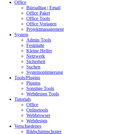
Office
Büroalltag | Email
Office Paket
Office Tools
Office Vorlagen
Projektmanagement
System
Admin Tools
Festplatte
Kleine Helfer
Netzwerk
Sicherheit
Suchen
Systemoptimierung
Tools/Plugins
Plugins
Sonstige Tools
Webdesign Tools
Tutorials
Office
Onlinetools
Webbrowser
Webdesign
Verschiedenes
Bildschirmschoner