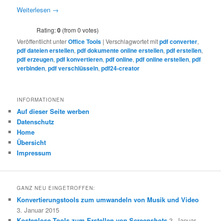
Weiterlesen
→
Rating:
0
(from 0 votes)
Veröffentlicht unter
Office Tools
|
Verschlagwortet mit
pdf converter
,
pdf dateien erstellen
,
pdf dokumente online erstellen
,
pdf erstellen
,
pdf erzeugen
,
pdf konvertieren
,
pdf online
,
pdf online erstellen
,
pdf
verbinden
,
pdf verschlüsseln
,
pdf24-creator
INFORMATIONEN
Auf dieser Seite werben
Datenschutz
Home
Übersicht
Impressum
GANZ NEU EINGETROFFEN:
Konvertierungstools zum umwandeln von Musik und Video
3. Januar 2015
Kostenlose Tools zum Erstellen von Screenshots
3. Januar