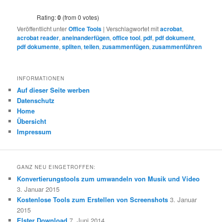
Rating:
0
(from 0 votes)
Veröffentlicht unter
Office Tools
|
Verschlagwortet mit
acrobat
,
acrobat reader
,
aneinanderfügen
,
office tool
,
pdf
,
pdf dokument
,
pdf dokumente
,
spliten
,
teilen
,
zusammenfügen
,
zusammenführen
INFORMATIONEN
Auf dieser Seite werben
Datenschutz
Home
Übersicht
Impressum
GANZ NEU EINGETROFFEN:
Konvertierungstools zum umwandeln von Musik und Video
3. Januar 2015
Kostenlose Tools zum Erstellen von Screenshots
3. Januar
2015
Elster Download
7. Juni 2014