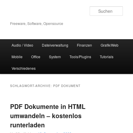
Zum
Zum
Inhalt
sekundären
Such
wechseln
Inhalt
wechseln
Freeware, Software, Opensource
Hauptmenü
Audio / Video
Dateiverwaltung
Finanzen
Grafik/Web
Mobile
Office
System
Tools/Plugins
Tutorials
Verschiedenes
SCHLAGWORT-ARCHIVE:
PDF DOKUMENT
PDF Dokumente in HTML
umwandeln – kostenlos
runterladen