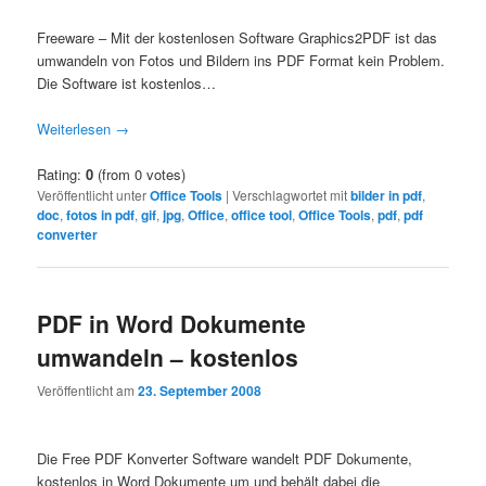
Freeware – Mit der kostenlosen Software Graphics2PDF ist das
umwandeln von Fotos und Bildern ins PDF Format kein Problem.
Die Software ist kostenlos…
Weiterlesen
→
Rating:
0
(from 0 votes)
Veröffentlicht unter
Office Tools
|
Verschlagwortet mit
bilder in pdf
,
doc
,
fotos in pdf
,
gif
,
jpg
,
Office
,
office tool
,
Office Tools
,
pdf
,
pdf
converter
PDF in Word Dokumente
umwandeln – kostenlos
Veröffentlicht am
23. September 2008
Die Free PDF Konverter Software wandelt PDF Dokumente,
kostenlos in Word Dokumente um und behält dabei die