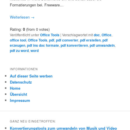
Formatierungen bei. Freeware…
Weiterlesen
→
Rating:
0
(from 0 votes)
Veröffentlicht unter
Office Tools
|
Verschlagwortet mit
doc
,
Office
,
office tool
,
Office Tools
,
pdf
,
pdf converter
,
pdf erstellen
,
pdf
erzeugen
,
pdf ins doc formate
,
pdf konvertieren
,
pdf umwandeln
,
pdf zu word
,
word
INFORMATIONEN
Auf dieser Seite werben
Datenschutz
Home
Übersicht
Impressum
GANZ NEU EINGETROFFEN:
Konvertierungstools zum umwandeln von Musik und Video