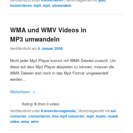
Konvertieren
ipod
konvertieren
,
mp3
,
mp4
,
umwandeln
WMA und WMV Videos in
MP3 umwandeln
Veröffentlicht am
4. Januar 2008
Nicht jeder Mp3 Player kommt mit WMA Dateien zurecht. Um
diese auf dem Mp3 Player abspielen zu können, müssen die
WMA Dateien erst noch in das Mp3 Format umgewandelt
werden…
Weiterlesen
→
Rating:
0
(from 0 votes)
Veröffentlicht unter
Konvertierungstools
|
Verschlagwortet mit
asf
,
converter
,
convertieren
,
free mp3 converter
,
mp3
,
music
,
musik
,
video
,
wma
,
wmv