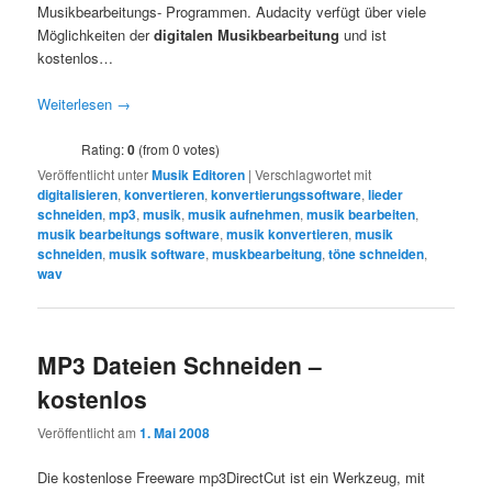
Musikbearbeitungs- Programmen. Audacity verfügt über viele
Möglichkeiten der
digitalen Musikbearbeitung
und ist
kostenlos…
Weiterlesen
→
Rating:
0
(from 0 votes)
Veröffentlicht unter
Musik Editoren
|
Verschlagwortet mit
digitalisieren
,
konvertieren
,
konvertierungssoftware
,
lieder
schneiden
,
mp3
,
musik
,
musik aufnehmen
,
musik bearbeiten
,
musik bearbeitungs software
,
musik konvertieren
,
musik
schneiden
,
musik software
,
muskbearbeitung
,
töne schneiden
,
wav
MP3 Dateien Schneiden –
kostenlos
Veröffentlicht am
1. Mai 2008
Die kostenlose Freeware mp3DirectCut ist ein Werkzeug, mit