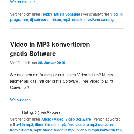
Weiterlesen
→
Veröffentlicht unter
Hobby
,
Musik Sonstige
|
Verschlagwortet mit
dj
,
dj
programm
,
dj software
,
mixen
,
mp3
,
musik
,
musikverwaltung
Video in MP3 konvertieren –
gratis Software
Veröffentlicht am
29. Januar 2010
Sie möchten die Audiospur aus einem Video haben? Nichts
leichter als das, mit der gratis Software „Free Video to MP3
Converter“!
Weiterlesen
→
Rating:
0
(from 0 votes)
Veröffentlicht unter
Audio / Video
,
Video Software
|
Verschlagwortet
mit
avi in mp3
,
filme
,
filme in mp3
,
free video to mp3 converter
,
konvertieren
,
mp3
,
video
,
video in mp3
,
video in mp3 konvertieren
,