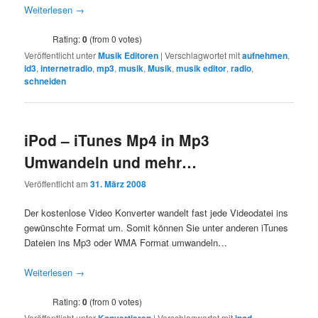
Weiterlesen
→
Rating:
0
(from 0 votes)
Veröffentlicht unter
Musik Editoren
|
Verschlagwortet mit
aufnehmen
,
id3
,
internetradio
,
mp3
,
musik
,
Musik
,
musik editor
,
radio
,
schneiden
iPod – iTunes Mp4 in Mp3
Umwandeln und mehr…
Veröffentlicht am
31. März 2008
Der kostenlose Video Konverter wandelt fast jede Videodatei ins
gewünschte Format um. Somit können Sie unter anderen iTunes
Dateien ins Mp3 oder WMA Format umwandeln…
Weiterlesen
→
Rating:
0
(from 0 votes)
Veröffentlicht unter
|
Verschlagwortet mit
,