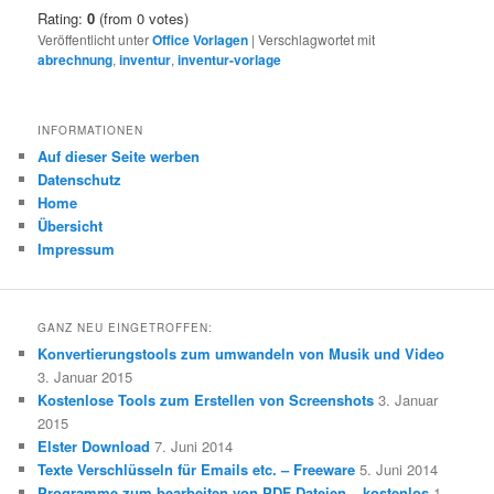
Rating:
0
(from 0 votes)
Veröffentlicht unter
Office Vorlagen
|
Verschlagwortet mit
abrechnung
,
inventur
,
inventur-vorlage
INFORMATIONEN
Auf dieser Seite werben
Datenschutz
Home
Übersicht
Impressum
GANZ NEU EINGETROFFEN:
Konvertierungstools zum umwandeln von Musik und Video
3. Januar 2015
Kostenlose Tools zum Erstellen von Screenshots
3. Januar
2015
Elster Download
7. Juni 2014
Texte Verschlüsseln für Emails etc. – Freeware
5. Juni 2014
Programme zum bearbeiten von PDF Dateien – kostenlos
1.