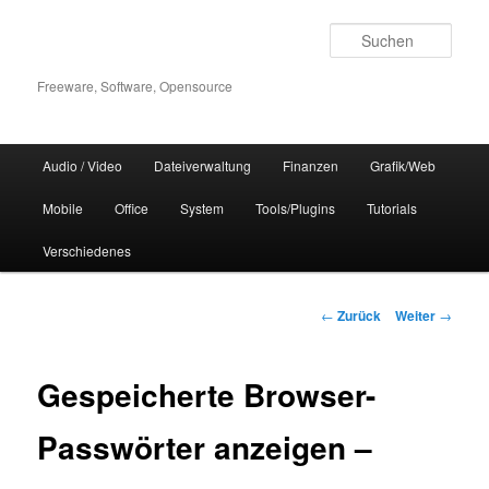
Zum
Inhalt
Such
wechseln
Freeware, Software, Opensource
Hauptmenü
Audio / Video
Dateiverwaltung
Finanzen
Grafik/Web
Mobile
Office
System
Tools/Plugins
Tutorials
Verschiedenes
Beitrags-
←
Zurück
Weiter
→
Navigation
Gespeicherte Browser-
Passwörter anzeigen –