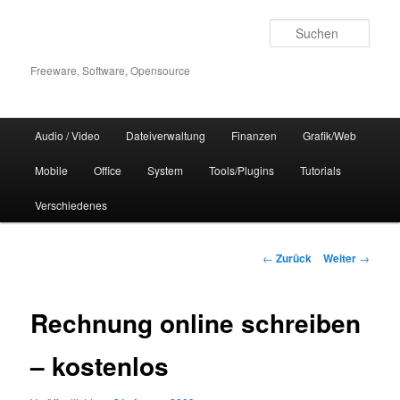
Zum
Inhalt
Such
wechseln
Freeware, Software, Opensource
Hauptmenü
Audio / Video
Dateiverwaltung
Finanzen
Grafik/Web
Mobile
Office
System
Tools/Plugins
Tutorials
Verschiedenes
Beitrags-
←
Zurück
Weiter
→
Navigation
Rechnung online schreiben
– kostenlos