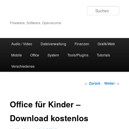
Zum
Inhalt
Such
wechseln
Freeware, Software, Opensource
Hauptmenü
Audio / Video
Dateiverwaltung
Finanzen
Grafik/Web
Mobile
Office
System
Tools/Plugins
Tutorials
Verschiedenes
Beitrags-
←
Zurück
Weiter
→
Navigation
Office für Kinder –
Download kostenlos