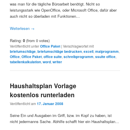
was man für die tägliche Büroarbeit benötigt. Nicht so
leistungsstark wie OpenOffice, oder Microsoft Office, dafür aber
auch nicht so überladen mit Funktionen…
Weiterlesen
→
Rating:
0
(from 0 votes)
Veröffentlicht unter
Office Paket
|
Verschlagwortet mit
briefumschläge
,
briefumschläge bedrucken
,
excell
,
malprogramm
,
Office
,
Office Paket
,
office suite
,
schreibprogramm
,
ssuite office
,
tabellenkalkulation
,
word
,
writer
Haushaltsplan Vorlage
kostenlos runterladen
Veröffentlicht am
17. Januar 2008
Seine Ein und Ausgaben im Griff, bzw. im Kopf zu haben, ist
nicht jedermanns Sache. Abhilfe schafft hier ein Haushaltsplan…