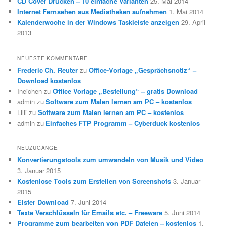
CD Cover Drucken – 10 einfache Varianten
25. Mai 2014
Internet Fernsehen aus Mediatheken aufnehmen
1. Mai 2014
Kalenderwoche in der Windows Taskleiste anzeigen
29. April
2013
NEUESTE KOMMENTARE
Frederic Ch. Reuter
zu
Office-Vorlage „Gesprächsnotiz“ –
Download kostenlos
Ineichen
zu
Office Vorlage „Bestellung“ – gratis Download
admin
zu
Software zum Malen lernen am PC – kostenlos
Lilli
zu
Software zum Malen lernen am PC – kostenlos
admin
zu
Einfaches FTP Programm – Cyberduck kostenlos
NEUZUGÄNGE
Konvertierungstools zum umwandeln von Musik und Video
3. Januar 2015
Kostenlose Tools zum Erstellen von Screenshots
3. Januar
2015
Elster Download
7. Juni 2014
Texte Verschlüsseln für Emails etc. – Freeware
5. Juni 2014
Programme zum bearbeiten von PDF Dateien – kostenlos
1.