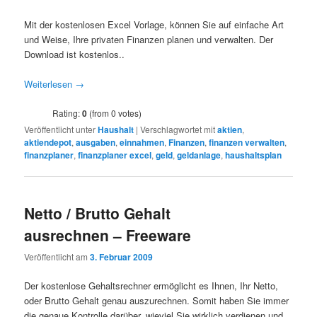
Mit der kostenlosen Excel Vorlage, können Sie auf einfache Art
und Weise, Ihre privaten Finanzen planen und verwalten. Der
Download ist kostenlos..
Weiterlesen
→
Rating:
0
(from 0 votes)
Veröffentlicht unter
Haushalt
|
Verschlagwortet mit
aktien
,
aktiendepot
,
ausgaben
,
einnahmen
,
Finanzen
,
finanzen verwalten
,
finanzplaner
,
finanzplaner excel
,
geld
,
geldanlage
,
haushaltsplan
Netto / Brutto Gehalt
ausrechnen – Freeware
Veröffentlicht am
3. Februar 2009
Der kostenlose Gehaltsrechner ermöglicht es Ihnen, Ihr Netto,
oder Brutto Gehalt genau auszurechnen. Somit haben Sie immer
die genaue Kontrolle darüber, wieviel Sie wirklich verdienen und