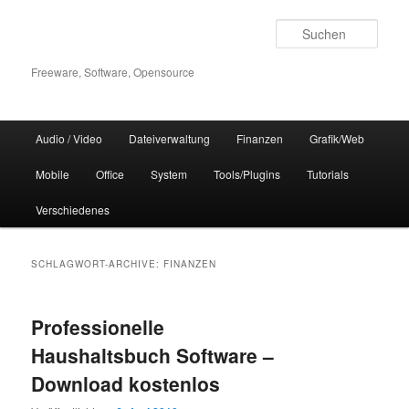
Zum
Zum
Inhalt
sekundären
Such
wechseln
Inhalt
wechseln
Freeware, Software, Opensource
Hauptmenü
Audio / Video
Dateiverwaltung
Finanzen
Grafik/Web
Mobile
Office
System
Tools/Plugins
Tutorials
Verschiedenes
SCHLAGWORT-ARCHIVE:
FINANZEN
Professionelle
Haushaltsbuch Software –
Download kostenlos